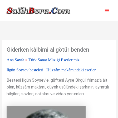
İçeriğe
atla
Giderken kâlbimi al götür benden
Ana Sayfa
»
Türk Sanat Müziği Eserlerimiz
İlgün Soysev besteleri
Hüzzâm makâmındaki eserler
Bestesi İlgün Soysev'e, güftesi Ayşe Birgül Yılmaz'a âit
olan, hüzzâm makâmı, düyek usûlündeki şarkının; ayrıntılı
bilgileri, sözleri, notaları ve video yorumları.