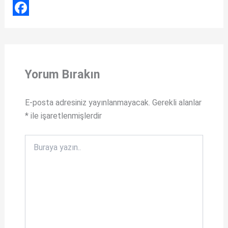
h
X
a
F
t
a
s
c
Yorum Bırakın
A
e
p
b
E-posta adresiniz yayınlanmayacak.
Gerekli alanlar
p
o
*
ile işaretlenmişlerdir
o
k
Buraya
yazın..