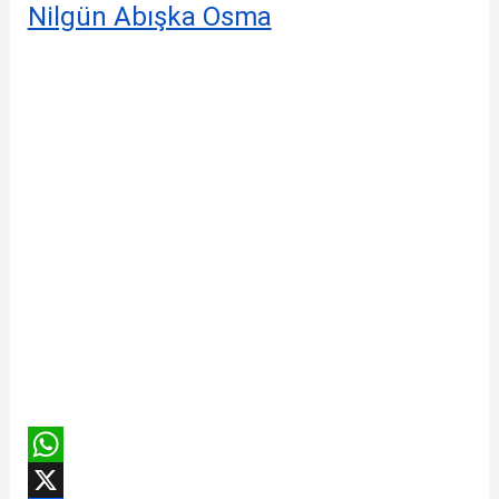
Nilgün Abışka Osma
W