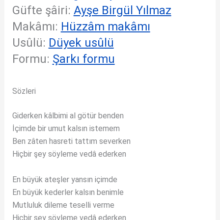
Güfte şâiri:
Ayşe Birgül Yılmaz
Makâmı:
Hüzzâm makâmı
Usûlü:
Düyek usûlü
Formu:
Şarkı formu
Sözleri
Giderken kâlbimi al götür benden
İçimde bir umut kalsın istemem
Ben zâten hasreti tattım severken
Hiçbir şey söyleme vedâ ederken
En büyük ateşler yansın içimde
En büyük kederler kalsın benimle
Mutluluk dileme teselli verme
Hiçbir şey söyleme vedâ ederken