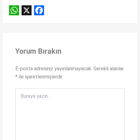
W
X
F
h
a
a
c
t
e
Yorum Bırakın
s
b
A
o
E-posta adresiniz yayınlanmayacak.
Gerekli alanlar
*
ile işaretlenmişlerdir
p
o
p
k
Buraya
yazın..