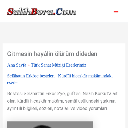
İçeriğe
atla
Gitmesin hayâlin ölürüm dîdeden
Ana Sayfa
»
Türk Sanat Müziği Eserlerimiz
Selâhattin Erköse besteleri
Kürdîli hicazkâr makâmındaki
eserler
Bestesi Selâhattin Erköse'ye, güftesi Nezih Korkut'a âit
olan, kürdîli hicazkâr makâmı, semâî usûlündeki şarkının;
ayrıntılı bilgileri, sözleri, notaları ve video yorumları.