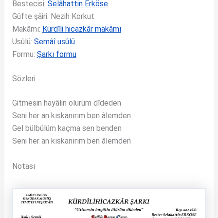
Bestecisi:
Selâhattin Erköse
Güfte şâiri: Nezih Korkut
Makâmı:
Kürdîli hicazkâr makâmı
Usûlü:
Semâî usûlü
Formu:
Şarkı formu
Sözleri
Gitmesin hayâlin ölürüm dîdeden
Seni her an kıskanırım ben âlemden
Gel bülbülüm kaçma sen benden
Seni her an kıskanırım ben âlemden
Notası