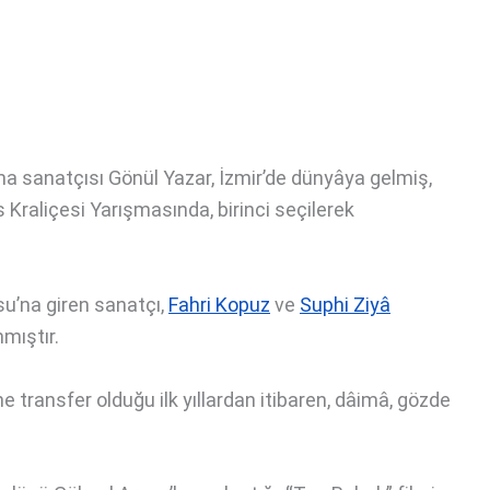
a sanatçısı Gönül Yazar, İzmir’de dünyâya gelmiş,
 Kraliçesi Yarışmasında, birinci seçilerek
u’na giren sanatçı,
Fahri Kopuz
ve
Suphi Ziyâ
nmıştır.
 transfer olduğu ilk yıllardan itibaren, dâimâ, gözde