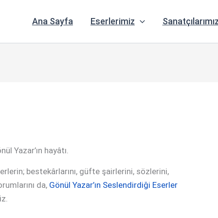
Ana Sayfa
Eserlerimiz
Sanatçılarımı
ül Yazar’ın hayâtı.
erin; bestekârlarını, güfte şairlerini, sözlerini,
yorumlarını da,
Gönül Yazar’ın Seslendirdiği Eserler
iz.