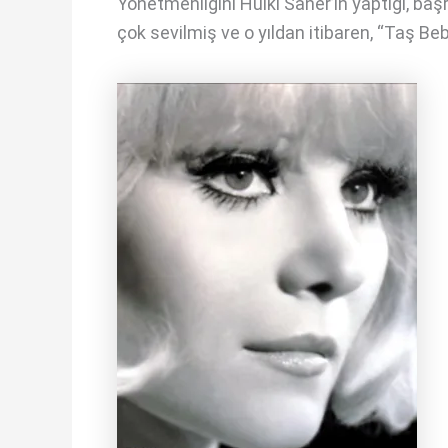
Yönetmenliğini Hulki Saner’in yaptığı, baş
çok sevilmiş ve o yıldan itibaren, “Taş Bebe