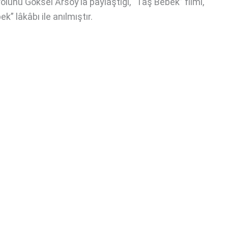
rolünü Göksel Arsoy’la paylaştığı, “Taş Bebek” filmi,
k” lâkâbı ile anılmıştır.