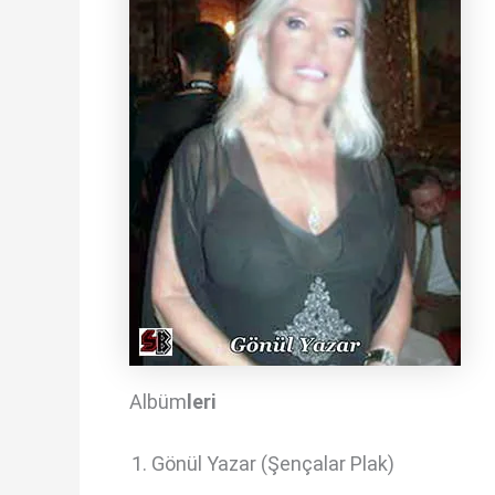
Albüm
leri
Gönül Yazar (Şençalar Plak)