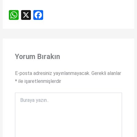
W
X
F
h
a
at
ce
s
b
A
o
Yorum Bırakın
p
o
p
k
E-posta adresiniz yayınlanmayacak.
Gerekli alanlar
*
ile işaretlenmişlerdir
Buraya
yazın..