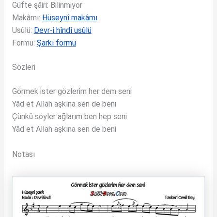
Güfte şâiri: Bilinmiyor
Makâmı:
Hüseynî makâmı
Usûlü:
Devr-i hîndî usûlü
Formu:
Şarkı formu
Sözleri
Görmek ister gözlerim her dem seni
Yâd et Allah aşkına sen de beni
Çünkü söyler ağlarım ben hep seni
Yâd et Allah aşkına sen de beni
Notası