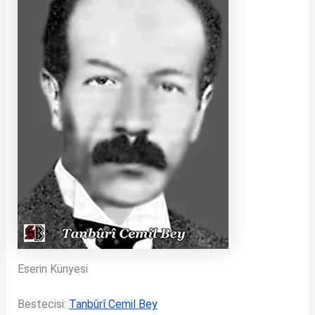
Eserin Künyesi
Bestecisi:
Tanbûrî Cemil Bey