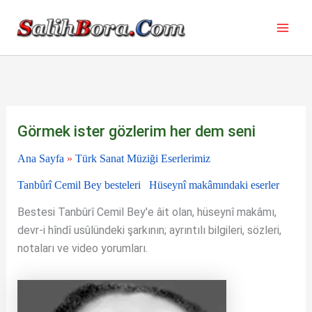
İçeriğe
atla
Görmek ister gözlerim her dem seni
Ana Sayfa
»
Türk Sanat Müziği Eserlerimiz
Tanbûrî Cemil Bey besteleri
Hüseynî makâmındaki eserler
Bestesi Tanbûrî Cemil Bey'e âit olan, hüseynî makâmı,
devr-i hîndî usûlündeki şarkının; ayrıntılı bilgileri, sözleri,
notaları ve video yorumları.