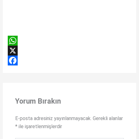
W
h
X
a
F
t
a
s
c
Yorum Bırakın
A
e
p
b
E-posta adresiniz yayınlanmayacak.
Gerekli alanlar
p
o
*
ile işaretlenmişlerdir
o