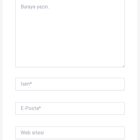
k
Buraya
yazın..
İsim*
E-
Posta*
Web
sitesi