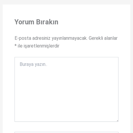
t
a
s
c
Yorum Bırakın
A
e
p
b
E-posta adresiniz yayınlanmayacak.
Gerekli alanlar
p
o
*
ile işaretlenmişlerdir
o
k
Buraya
yazın..