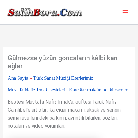
İçeriğe
atla
Gülmezse yüzün goncaların kâlbi kan
ağlar
Ana Sayfa
»
Türk Sanat Müziği Eserlerimiz
Mustafa Nâfiz Irmak besteleri
Karcığar makâmındaki eserler
Bestesi Mustafa Nâfiz Irmak'a, güftesi Fâruk Nâfiz
Çamlıbel'e âit olan, karcığar makâmı, aksak ve sengin
semaî usûllerindeki şarkının; ayrıntılı bilgileri, sözleri,
notaları ve video yorumları.