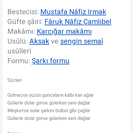
Bestecisi:
Mustafa Nâfiz Irmak
Güfte şâiri:
Fâruk Nâfiz Çamlıbel
Makâmı:
Karcığar makâmı
Usûlü:
Aksak
ve
sengin semaî
usûlleri
Formu:
Şarkı formu
Sözleri
Gülmezse yüzün goncaların kâlbi kan ağlar
Güllerle dolar görse gülerken seni dağlar
Meşketse sular şarkını bülbül gibi çağlar
Güllerle dolar görse gülerken seni dağlar