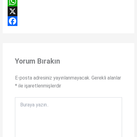
W
h
X
a
F
t
a
s
c
Yorum Bırakın
A
e
p
b
E-posta adresiniz yayınlanmayacak.
Gerekli alanlar
p
o
*
ile işaretlenmişlerdir
o
k
Buraya
yazın..