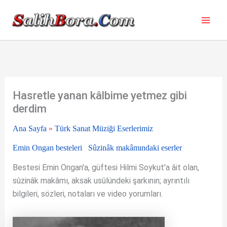
İçeriğe
atla
Hasretle yanan kâlbime yetmez gibi
derdim
Ana Sayfa
»
Türk Sanat Müziği Eserlerimiz
Emin Ongan besteleri
Sûzinâk makâmındaki eserler
Bestesi Emin Ongan'a, güftesi Hilmi Soykut'a âit olan,
sûzinâk makâmı, aksak usûlündeki şarkının; ayrıntılı
bilgileri, sözleri, notaları ve video yorumları.