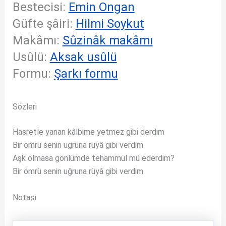
Bestecisi:
Emin Ongan
Güfte şâiri:
Hilmi Soykut
Makâmı:
Sûzinâk makâmı
Usûlü:
Aksak usûlü
Formu:
Şarkı formu
Sözleri
Hasretle yanan kâlbime yetmez gibi derdim
Bir ömrü senin uğruna rüyâ gibi verdim
Aşk olmasa gönlümde tehammül mü ederdim?
Bir ömrü senin uğruna rüyâ gibi verdim
Notası