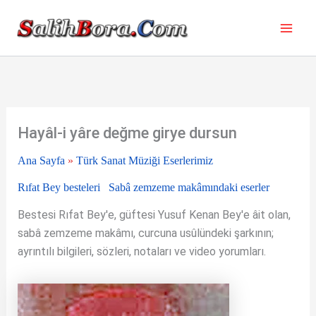
İçeriğe
atla
Hayâl-i yâre değme girye dursun
Ana Sayfa
»
Türk Sanat Müziği Eserlerimiz
Rıfat Bey besteleri
Sabâ zemzeme makâmındaki eserler
Bestesi Rıfat Bey'e, güftesi Yusuf Kenan Bey'e âit olan,
sabâ zemzeme makâmı, curcuna usûlündeki şarkının;
ayrıntılı bilgileri, sözleri, notaları ve video yorumları.