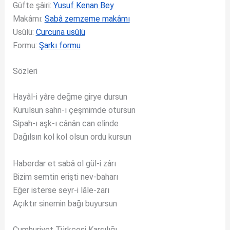
Güfte şâiri:
Yusuf Kenan Bey
Makâmı:
Sabâ zemzeme makâmı
Usûlü:
Curcuna usûlü
Formu:
Şarkı formu
Sözleri
Hayâl-i yâre değme girye dursun
Kurulsun sahn-ı çeşmimde otursun
Sipah-ı aşk-ı cânân can elinde
Dağılsın kol kol olsun ordu kursun
Haberdar et sabâ ol gül-i zârı
Bizim semtin erişti nev-baharı
Eğer isterse seyr-i lâle-zarı
Açıktır sinemin bağı buyursun
Cumhuriyet Türkçesi Karşılığı