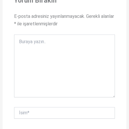
Yorum Bırakın
p
b
E-posta adresiniz yayınlanmayacak.
Gerekli alanlar
p
o
*
ile işaretlenmişlerdir
o
k
Buraya
yazın..
İsim*