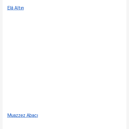
Elâ Altın
Muazzez Abacı