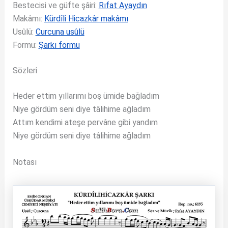
Bestecisi ve güfte şâiri:
Rıfat Ayaydın
Makâmı:
Kürdîli Hicazkâr makâmı
Usûlü:
Curcuna usûlü
Formu:
Şarkı formu
Sözleri
Heder ettim yıllarımı boş ümide bağladım
Niye gördüm seni diye tâlihime ağladım
Attım kendimi ateşe pervâne gibi yandım
Niye gördüm seni diye tâlihime ağladım
Notası