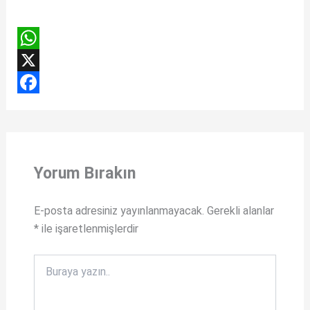
W
h
X
a
F
t
a
s
c
Yorum Bırakın
A
e
p
b
E-posta adresiniz yayınlanmayacak.
Gerekli alanlar
p
o
*
ile işaretlenmişlerdir
o
k
Buraya
yazın..