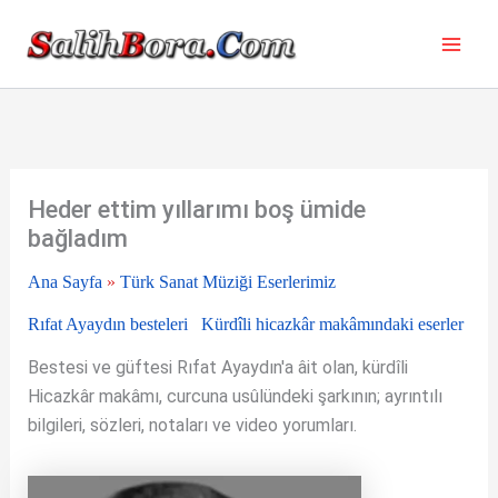
İçeriğe
atla
Heder ettim yıllarımı boş ümide
bağladım
Ana Sayfa
»
Türk Sanat Müziği Eserlerimiz
Rıfat Ayaydın besteleri
Kürdîli hicazkâr makâmındaki eserler
Bestesi ve güftesi Rıfat Ayaydın'a âit olan, kürdîli
Hicazkâr makâmı, curcuna usûlündeki şarkının; ayrıntılı
bilgileri, sözleri, notaları ve video yorumları.