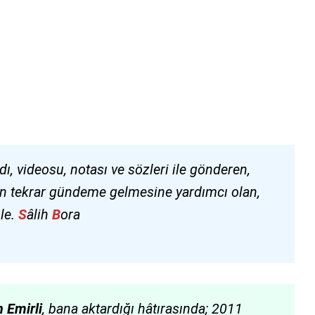
dı, videosu, notası ve sözleri ile gönderen,
in tekrar gündeme gelmesine yardımcı olan,
mle.
S
âlih
B
ora
 Emirli
, bana aktardığı hâtırasında; 2011