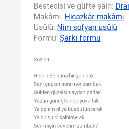
Bestecisi ve güfte şâiri:
Dra
Makâmı:
Hicazkâr makâmı
Usûlü:
Nîm sofyan usûlü
Formu:
Şarkı formu
Sözleri
Hele hele bana bir yan bak
Seni çapkın seni mor zambak
Gülden güzelsin aydan parlak
Yüzün güneşten de yuvarlak
Ya benim ol ya büsbütün bırak
Ya bir su ol kalbime ak
Seni niçin severim zambak?