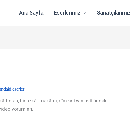
Ana Sayfa
Eserlerimiz
Sanatçılarımı
ndaki eserler
 âit olan, hicazkâr makâmı, nîm sofyan usûlündeki
e video yorumları.