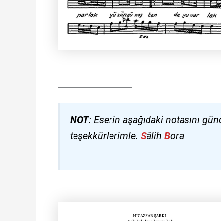
NOT
: Eserin aşağıdaki notasını gü
teşekkürlerimle.
S
âlih
B
ora