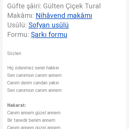
Güfte şâiri: Gülten Çiçek Tural
Makâmı:
Nihâvend makâmı
Usûlü:
Sofyan usûlü
Formu:
Şarkı formu
Sözleri
Hiç ödenmez senin hakkın
Sen canımsın canım annem
Canım derim candan yakın
Sen canımsın canım annem
Nakarat:
Canım annem güzel annem
Bir tanedir benim annem
Canım annem güzel annem