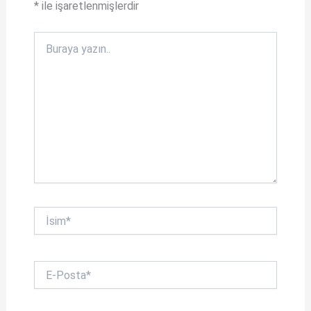
*
ile işaretlenmişlerdir
o
k
Buraya
yazın..
İsim*
E-
Posta*