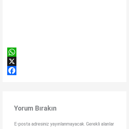
W
h
X
a
F
t
a
s
c
Yorum Bırakın
A
e
p
b
E-posta adresiniz yayınlanmayacak.
Gerekli alanlar
p
o