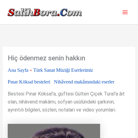
İçeriğe
atla
Hiç ödenmez senin hakkın
Ana Sayfa
»
Türk Sanat Müziği Eserlerimiz
Pınar Köksal besteleri
Nihâvend makâmındaki eserler
Bestesi Pınar Köksal'a, güftesi Gülten Çiçek Tural'a âit
olan, nihâvend makâmı, sofyan usûlündeki şarkının;
ayrıntılı bilgileri, sözleri, notaları ve video yorumları.