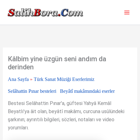
İçeriğe
atla
Kâlbim yine üzgün seni andım da
derinden
Ana Sayfa
»
Türk Sanat Müziği Eserlerimiz
Selâhattin Pınar besteleri
Beyâtî makâmındaki eserler
Bestesi Selâhattin Pınar'a, güftesi Yahyâ Kemâl
Beyatlı'ya âit olan, beyâtî makâmı, curcuna usûlündeki
şarkının; ayrıntılı bilgileri, sözleri, notaları ve video
yorumları.