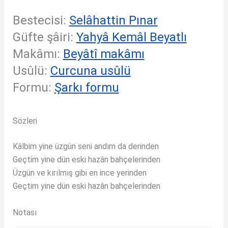
Bestecisi:
Selâhattin Pınar
Güfte şâiri:
Yahyâ Kemâl Beyatlı
Makâmı:
Beyâtî makâmı
Usûlü:
Curcuna usûlü
Formu:
Şarkı formu
Sözleri
Kâlbim yine üzgün seni andım da derinden
Geçtim yine dün eski hazân bahçelerinden
Üzgün ve kırılmış gibi en ince yerinden
Geçtim yine dün eski hazân bahçelerinden
Notası