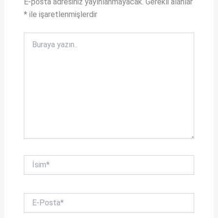
E-posta adresiniz yayınlanmayacak.
Gerekli alanlar
p
o
*
ile işaretlenmişlerdir
o
k
Buraya
yazın..
İsim*
E-
Posta*