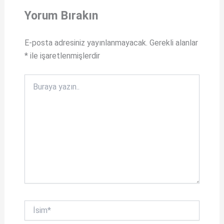
A
o
Yorum Bırakın
p
o
p
k
E-posta adresiniz yayınlanmayacak.
Gerekli alanlar
*
ile işaretlenmişlerdir
Buraya
yazın..
İsim*