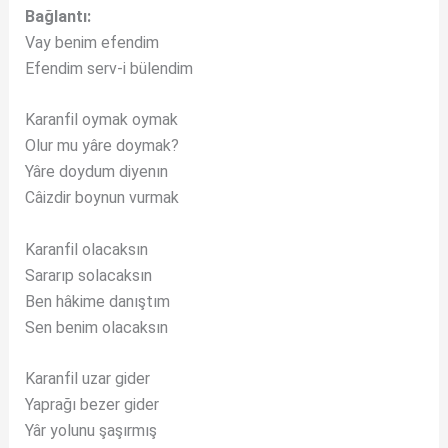
Bağlantı:
Vay benim efendim
Efendim serv-i bülendim
Karanfil oymak oymak
Olur mu yâre doymak?
Yâre doydum diyenın
Câizdir boynun vurmak
Karanfil olacaksın
Sararıp solacaksın
Ben hâkime danıştım
Sen benim olacaksın
Karanfil uzar gider
Yaprağı bezer gider
Yâr yolunu şaşırmış