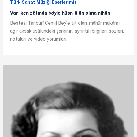
Türk Sanat Müziği Eserlerimiz
Var iken zâtında böyle hüsn-ü ân olma nihân
Bestesi Tanbûrî Cemil Bey’e âit olan, mâhûr makâmı,
ağır aksak usûlündeki şarkının; ayrıntılı bilgileri, sözleri,
notaları ve video yorumları.