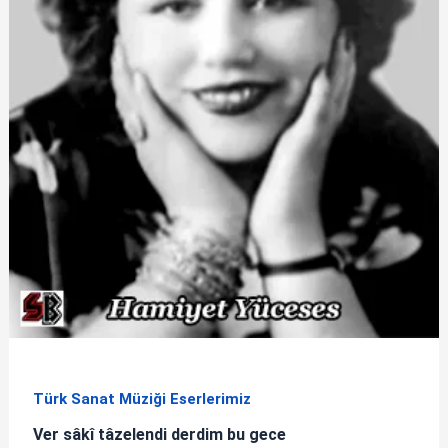
Türk Sanat Müziği Eserlerimiz
Ver sâkî tâzelendi derdim bu gece