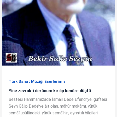
Türk Sanat Müziği Eserlerimiz
Yine zevrak-î derûnum kırılıp kenâre düştü
Bestesi Hammâmîzâde İsmail Dede Efendi’ye, güftesi
Şeyh Gâlip Dede’ye âit olan, mâhûr makâmı, yürük
semâî usûlündeki yürük semâînin; ayrıntılı bilgileri,