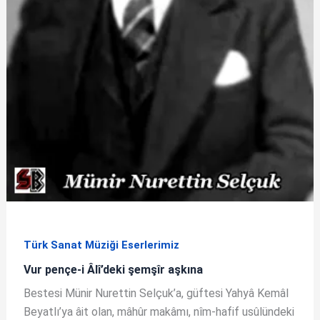
Türk Sanat Müziği Eserlerimiz
Vur pençe-i Âlî’deki şemşîr aşkına
Bestesi Münir Nurettin Selçuk’a, güftesi Yahyâ Kemâl
Beyatlı’ya âit olan, mâhûr makâmı, nîm-hafif usûlündeki