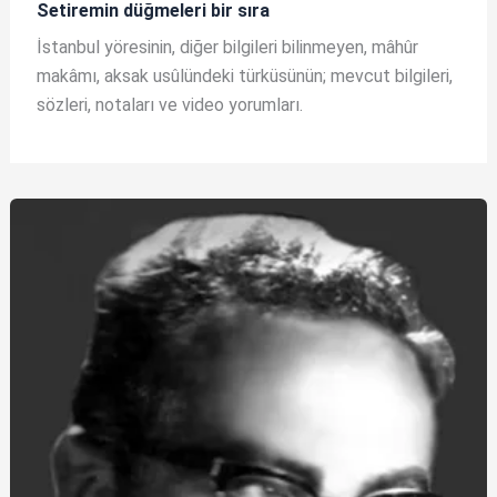
Setiremin düğmeleri bir sıra
İstanbul yöresinin, diğer bilgileri bilinmeyen, mâhûr
makâmı, aksak usûlündeki türküsünün; mevcut bilgileri,
sözleri, notaları ve video yorumları.