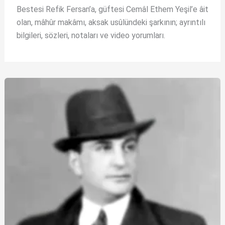
Bestesi Refik Fersan’a, güftesi Cemâl Ethem Yeşil’e âit
olan, mâhûr makâmı, aksak usûlündeki şarkının; ayrıntılı
bilgileri, sözleri, notaları ve video yorumları.