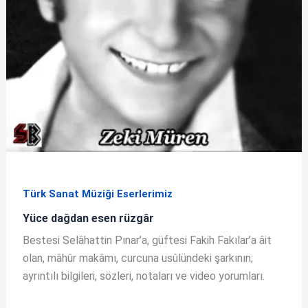
Türk Sanat Müziği Eserlerimiz
Yüce dağdan esen rüzgâr
Bestesi Selâhattin Pınar’a, güftesi Fakih Fakılar’a âit
olan, mâhûr makâmı, curcuna usûlündeki şarkının;
ayrıntılı bilgileri, sözleri, notaları ve video yorumları.