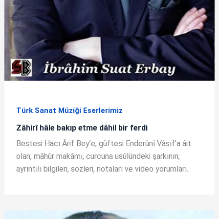
Türk Sanat Müziği Eserlerimiz
Zâhirî hâle bakıp etme dâhil bir ferdi
Bestesi Hacı Ârif Bey’e, güftesi Enderûnî Vâsıf’a âit
olan, mâhûr makâmı, curcuna usûlündeki şarkının;
ayrıntılı bilgileri, sözleri, notaları ve video yorumları.