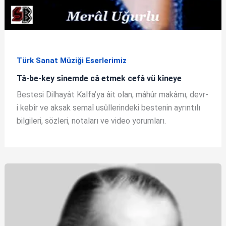
Türk Sanat Müziği Eserlerimiz
Tâ-be-key sînemde câ etmek cefâ vü kîneye
Bestesi Dilhayât Kalfa’ya âit olan, mâhûr makâmı, devr-
i kebîr ve aksak semaî usûllerindeki bestenin ayrıntılı
bilgileri, sözleri, notaları ve video yorumları.