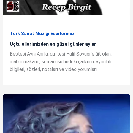
Türk Sanat Müziği Eserlerimiz
Uçtu ellerimizden en güzel günler aylar
Bestesi Avni Anıl’a, güftesi Halil Soyuer’e âit olan,
mâhûr makâmı, semâî usûlündeki şarkının; ayrıntılı
bilgileri, sözleri, notaları ve video yorumları.