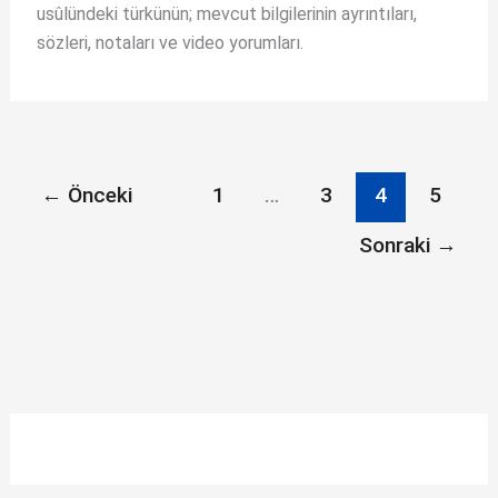
usûlündeki türkünün; mevcut bilgilerinin ayrıntıları,
sözleri, notaları ve video yorumları.
←
Önceki
1
…
3
4
5
Sonraki
→