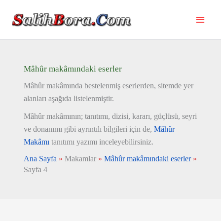
İçeriğe
atla
Mâhûr makâmındaki eserler
Mâhûr makâmında bestelenmiş eserlerden, sitemde yer
alanları aşağıda listelenmiştir.
Mâhûr makâmının; tanıtımı, dizisi, kararı, güçlüsü, seyri
ve donanımı gibi ayrıntılı bilgileri için de,
Mâhûr
Makâmı
tanıtımı yazımı inceleyebilirsiniz.
Ana Sayfa
»
Makamlar
»
Mâhûr makâmındaki eserler
»
Sayfa 4