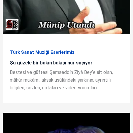
Türk Sanat Müziği Eserlerimiz
Şu güzele bir bakın bakışı nur saçıyor
Bestesi ve güftesi Şemseddîn Ziyâ Bey’e âit olan,
mâhûr makâmı, aksak usûlündeki şarkının; ayrıntılı
bilgileri, sözleri, notaları ve video yorumları.