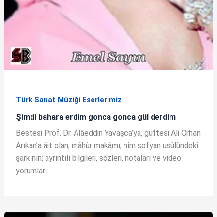
Türk Sanat Müziği Eserlerimiz
Şimdi bahara erdim gonca gonca gül derdim
Bestesi Prof. Dr. Alâeddin Yavaşca’ya, güftesi Ali Orhan
Arıkan’a âit olan, mâhûr makâmı, nîm sofyan usûlündeki
şarkının; ayrıntılı bilgileri, sözleri, notaları ve video
yorumları.