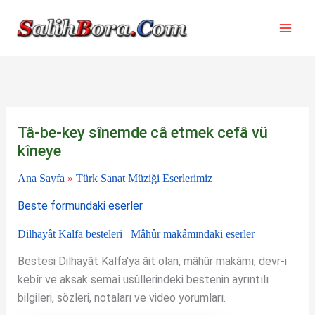
İçeriğe
atla
Tâ-be-key sînemde câ etmek cefâ vü
kîneye
Ana Sayfa
»
Türk Sanat Müziği Eserlerimiz
Beste formundaki eserler
Dilhayât Kalfa besteleri
Mâhûr makâmındaki eserler
Bestesi Dilhayât Kalfa'ya âit olan, mâhûr makâmı, devr-i
kebîr ve aksak semaî usûllerindeki bestenin ayrıntılı
bilgileri, sözleri, notaları ve video yorumları.