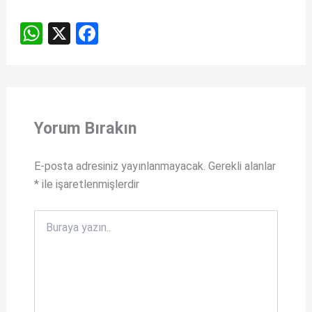
W
X
F
h
a
at
ce
s
b
A
o
Yorum Bırakın
p
o
p
k
E-posta adresiniz yayınlanmayacak.
Gerekli alanlar
*
ile işaretlenmişlerdir
Buraya
yazın..