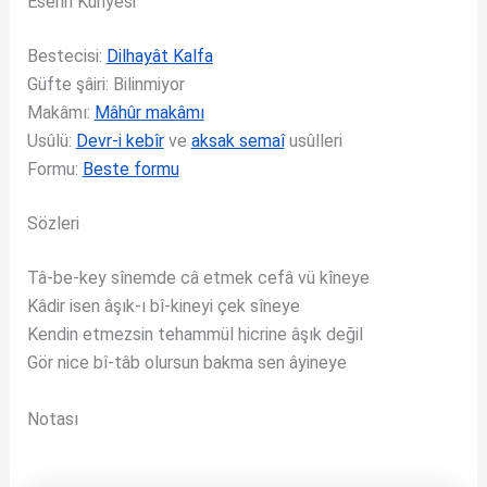
Eserin Künyesi
Bestecisi:
Dilhayât Kalfa
Güfte şâiri: Bilinmiyor
Makâmı:
Mâhûr makâmı
Usûlü:
Devr-i kebîr
ve
aksak semaî
usûlleri
Formu:
Beste formu
Sözleri
Tâ-be-key sînemde câ etmek cefâ vü kîneye
Kâdir isen âşık-ı bî-kineyi çek sîneye
Kendin etmezsin tehammül hicrine âşık değil
Gör nice bî-tâb olursun bakma sen âyineye
Notası