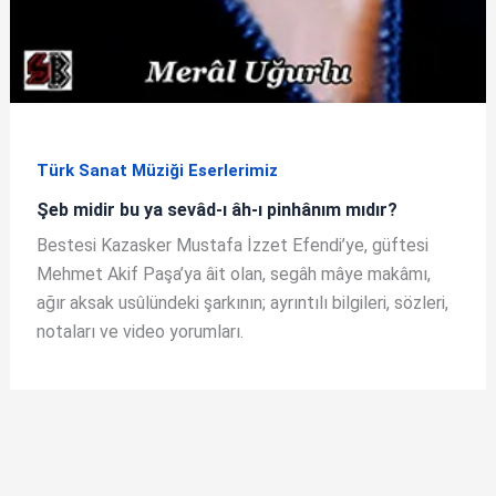
Türk Sanat Müziği Eserlerimiz
Şeb midir bu ya sevâd-ı âh-ı pinhânım mıdır?
Bestesi Kazasker Mustafa İzzet Efendi’ye, güftesi
Mehmet Akif Paşa’ya âit olan, segâh mâye makâmı,
ağır aksak usûlündeki şarkının; ayrıntılı bilgileri, sözleri,
notaları ve video yorumları.