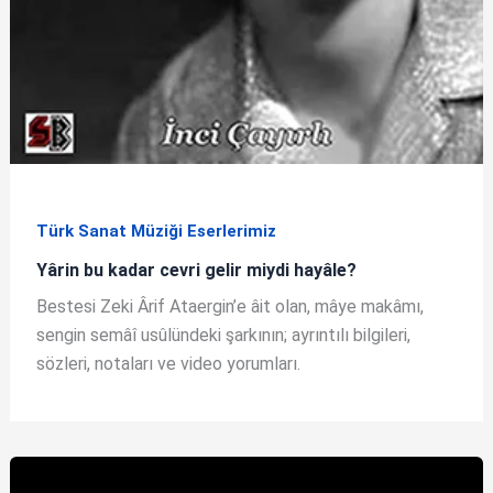
Türk Sanat Müziği Eserlerimiz
Yârin bu kadar cevri gelir miydi hayâle?
Bestesi Zeki Ârif Ataergin’e âit olan, mâye makâmı,
sengin semâî usûlündeki şarkının; ayrıntılı bilgileri,
sözleri, notaları ve video yorumları.