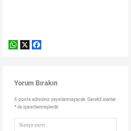
W
X
F
h
a
a
c
t
e
Yorum Bırakın
s
b
A
o
E-posta adresiniz yayınlanmayacak.
Gerekli alanlar
*
ile işaretlenmişlerdir
p
o
p
k
Buraya
yazın..