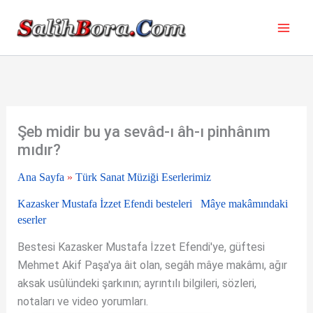
İçeriğe
atla
Şeb midir bu ya sevâd-ı âh-ı pinhânım
mıdır?
Ana Sayfa
»
Türk Sanat Müziği Eserlerimiz
Kazasker Mustafa İzzet Efendi besteleri
Mâye makâmındaki
eserler
Bestesi Kazasker Mustafa İzzet Efendi'ye, güftesi
Mehmet Akif Paşa'ya âit olan, segâh mâye makâmı, ağır
aksak usûlündeki şarkının; ayrıntılı bilgileri, sözleri,
notaları ve video yorumları.