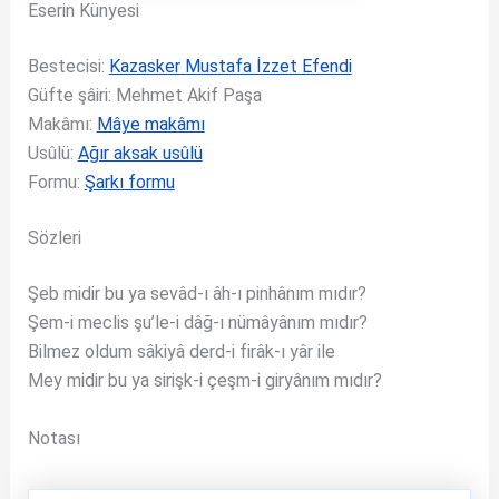
Eserin Künyesi
Bestecisi:
Kazasker Mustafa İzzet Efendi
Güfte şâiri: Mehmet Akif Paşa
Makâmı:
Mâye makâmı
Usûlü:
Ağır aksak usûlü
Formu:
Şarkı formu
Sözleri
Şeb midir bu ya sevâd-ı âh-ı pinhânım mıdır?
Şem-i meclis şu’le-i dâğ-ı nümâyânım mıdır?
Bilmez oldum sâkiyâ derd-i firâk-ı yâr ile
Mey midir bu ya sirişk-i çeşm-i giryânım mıdır?
Notası