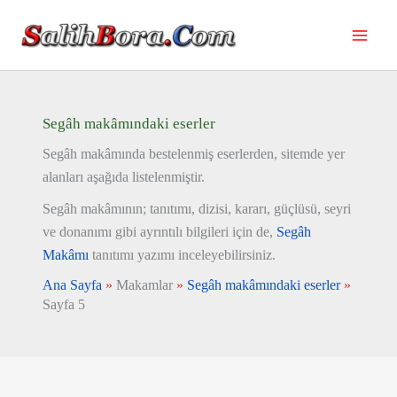
İçeriğe
atla
Segâh makâmındaki eserler
Segâh makâmında bestelenmiş eserlerden, sitemde yer
alanları aşağıda listelenmiştir.
Segâh makâmının; tanıtımı, dizisi, kararı, güçlüsü, seyri
ve donanımı gibi ayrıntılı bilgileri için de,
Segâh
Makâmı
tanıtımı yazımı inceleyebilirsiniz.
Ana Sayfa
»
Makamlar
»
Segâh makâmındaki eserler
»
Sayfa 5