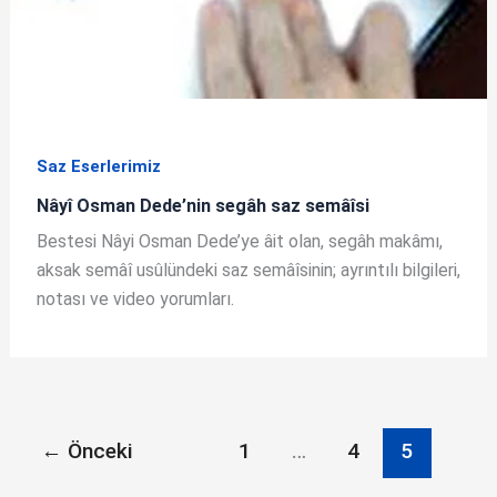
Saz Eserlerimiz
Nâyî Osman Dede’nin segâh saz semâîsi
Bestesi Nâyi Osman Dede’ye âit olan, segâh makâmı,
aksak semâî usûlündeki saz semâîsinin; ayrıntılı bilgileri,
notası ve video yorumları.
←
Önceki
1
…
4
5