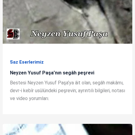
Saz Eserlerimiz
Neyzen Yusuf Paşa’nın segâh peşrevi
Bestesi Neyzen Yusuf Paşa’ya âit olan, segâh makâmı,
devr-i kebîr usûlündeki peşrevin; ayrıntılı bilgileri, notası
ve video yorumları.