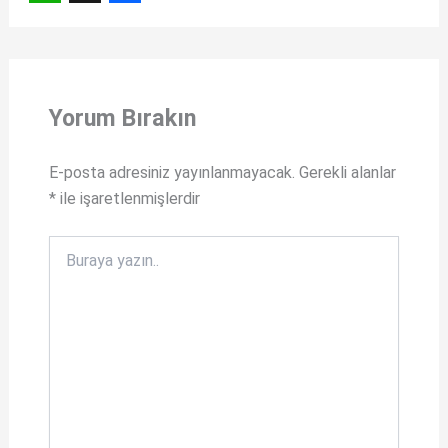
W
X
F
h
a
a
c
t
e
Yorum Bırakın
s
b
A
o
E-posta adresiniz yayınlanmayacak.
Gerekli alanlar
*
ile işaretlenmişlerdir
p
o
p
k
Buraya
yazın..