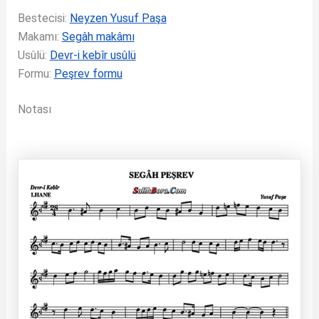
Bestecisi:
Neyzen Yusuf Paşa
Makamı:
Segâh makâmı
Usûlü:
Devr-i kebîr usûlü
Formu:
Peşrev formu
Notası