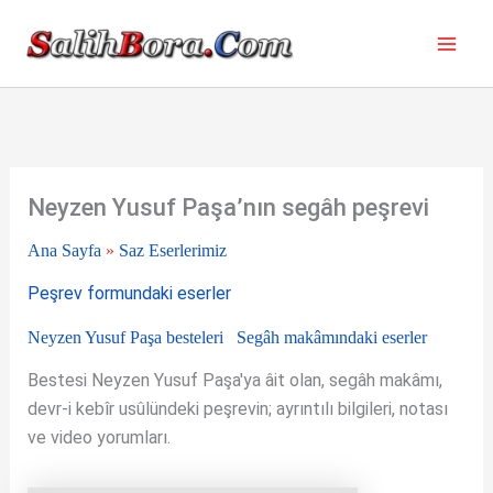
İçeriğe
atla
Neyzen Yusuf Paşa’nın segâh peşrevi
Ana Sayfa
»
Saz Eserlerimiz
Peşrev formundaki eserler
Neyzen Yusuf Paşa besteleri
Segâh makâmındaki eserler
Bestesi Neyzen Yusuf Paşa'ya âit olan, segâh makâmı,
devr-i kebîr usûlündeki peşrevin; ayrıntılı bilgileri, notası
ve video yorumları.