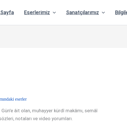
 Sayfa
Eserlerimiz
Sanatçılarımız
Bilgil
ındaki eserler
r Gün'e âit olan, muhayyer kürdî makâmı, semâî
, sözleri, notaları ve video yorumları.