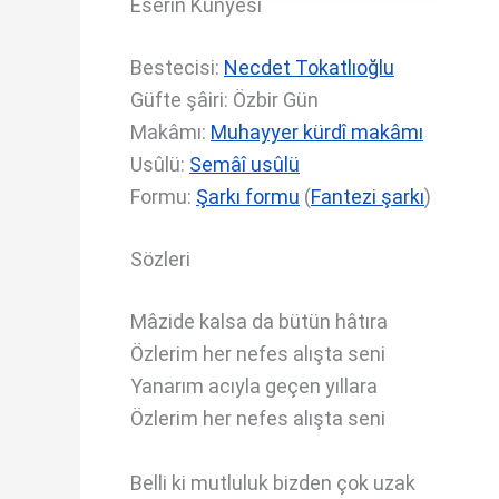
Eserin Künyesi
Bestecisi:
Necdet Tokatlıoğlu
Güfte şâiri: Özbir Gün
Makâmı:
Muhayyer kürdî makâmı
Usûlü:
Semâî usûlü
Formu:
Şarkı formu
(
Fantezi şarkı
)
Sözleri
Mâzide kalsa da bütün hâtıra
Özlerim her nefes alışta seni
Yanarım acıyla geçen yıllara
Özlerim her nefes alışta seni
Belli ki mutluluk bizden çok uzak