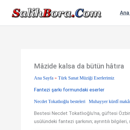
İçeriğe
atla
Ana
Mâzide kalsa da bütün hâtıra
Ana Sayfa
»
Türk Sanat Müziği Eserlerimiz
Fantezi şarkı formundaki eserler
Necdet Tokatlıoğlu besteleri
Muhayyer kürdî makâm
Bestesi Necdet Tokatlıoğlu'na, güftesi Özbi
usûlündeki fantezi şarkının; ayrıntılı bilgileri