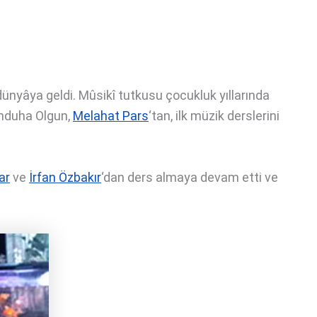
ünyâya geldi. Mûsikî tutkusu çocukluk yıllarında
emduha Olgun,
Melahat Pars
‘tan, ilk müzik derslerini
ar
ve
İrfan Özbakır
‘dan ders almaya devam etti ve