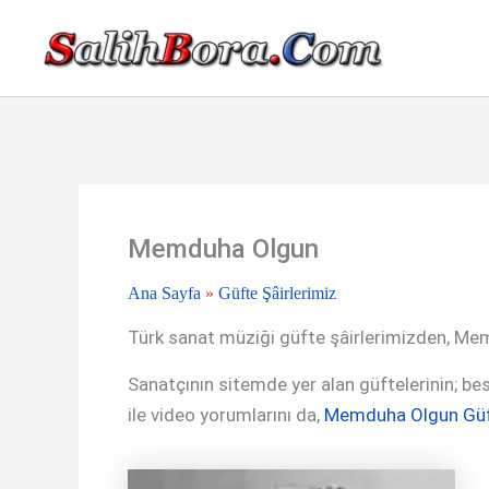
İçeriğe
atla
Memduha Olgun
Ana Sayfa
»
Güfte Şâirlerimiz
Türk sanat müziği güfte şâirlerimizden, Me
Sanatçının sitemde yer alan güftelerinin; best
ile video yorumlarını da,
Memduha Olgun Güf