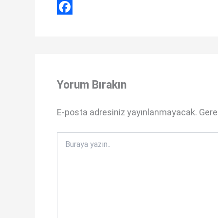
h
X
a
F
t
a
s
c
A
e
Yorum Bırakın
p
b
p
o
E-posta adresiniz yayınlanmayacak.
Gerek
o
k
Buraya
yazın..