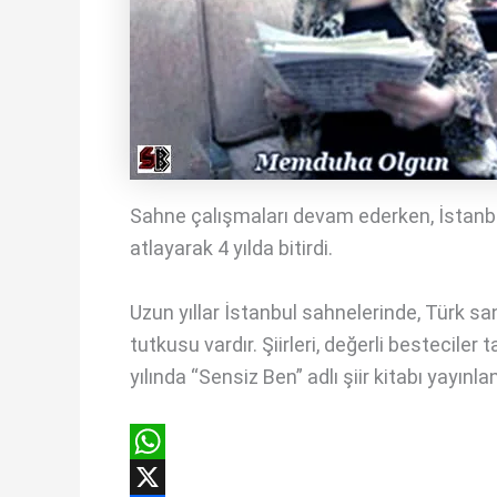
Sahne çalışmaları devam ederken, İstanbul 
atlayarak 4 yılda bitirdi.
Uzun yıllar İstanbul sahnelerinde, Türk sa
tutkusu vardır. Şiirleri, değerli bestecil
yılında “Sensiz Ben” adlı şiir kitabı yayınla
W