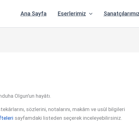
Ana Sayfa
Eserlerimiz
Sanatçılarımı
mduha Olgun'un hayâtı.
ekârlarını, sözlerini, notalarını, makâm ve usûl bilgileri
teleri
sayfamdaki listeden seçerek inceleyebilirsiniz.