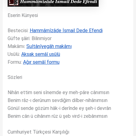
Eserin Künyesi
Bestecisi:
Hammâmîzâde İsmail Dede Efendi
Güfte şâiri: Bilinmiyor
Makâmı:
Sultânîyegâh makâmı
Usûlü:
Aksak semâî usûlü
Formu:
Ağır semâî formu
Sözleri
Nihân ettim seni sînemde ey meh-pâre cânımsın
Benim râz-ı derûnum sevdiğim dilber-nihânımsın
Gönül sende gözüm hâk-i derînde ey şeh-i devrân
Benim cân ü cihânım rûz ü şeb vird-i zebânımsın
Cumhuriyet Türkçesi Karşılığı