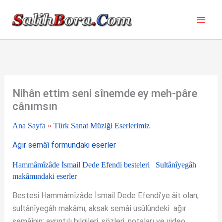
İçeriğe
atla
Nihân ettim seni sînemde ey meh-pâre
cânımsın
Ana Sayfa
»
Türk Sanat Müziği Eserlerimiz
Ağır semâî formundaki eserler
Hammâmîzâde İsmail Dede Efendi besteleri
Sultânîyegâh
makâmındaki eserler
Bestesi Hammâmîzâde İsmail Dede Efendi'ye âit olan,
sultânîyegâh makâmı, aksak semâî usûlündeki ağır
semâînin; ayrıntılı bilgileri, sözleri, notaları ve video