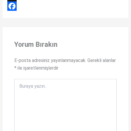
h
X
a
F
t
a
s
c
Yorum Bırakın
A
e
p
b
E-posta adresiniz yayınlanmayacak.
Gerekli alanlar
p
o
*
ile işaretlenmişlerdir
o
k
Buraya
yazın..