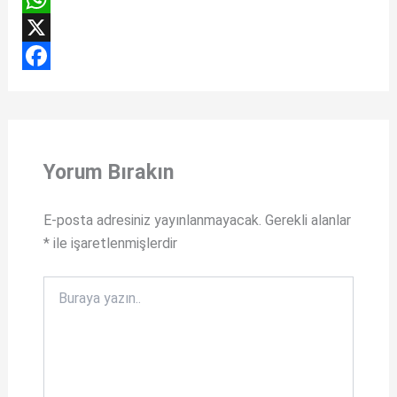
W
h
X
a
F
t
a
s
c
Yorum Bırakın
A
e
p
b
E-posta adresiniz yayınlanmayacak.
Gerekli alanlar
p
o
*
ile işaretlenmişlerdir
o
k
Buraya
yazın..