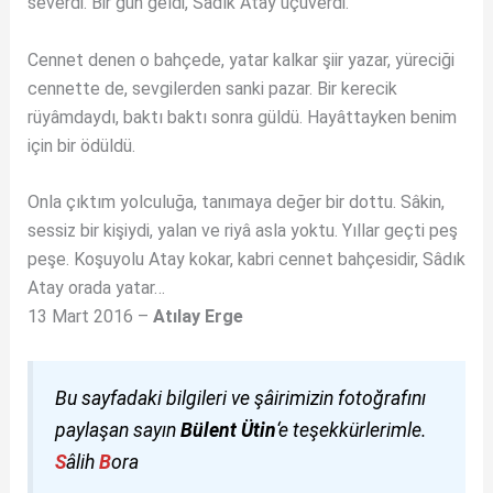
severdi. Bir gün geldi, Sâdık Atay uçuverdi.
Cennet denen o bahçede, yatar kalkar şiir yazar, yüreciği
cennette de, sevgilerden sanki pazar. Bir kerecik
rüyâmdaydı, baktı baktı sonra güldü. Hayâttayken benim
için bir ödüldü.
Onla çıktım yolculuğa, tanımaya değer bir dottu. Sâkin,
sessiz bir kişiydi, yalan ve riyâ asla yoktu. Yıllar geçti peş
peşe. Koşuyolu Atay kokar, kabri cennet bahçesidir, Sâdık
Atay orada yatar…
13 Mart 2016 –
Atılay Erge
Bu sayfadaki bilgileri ve şâirimizin fotoğrafını
paylaşan sayın
Bülent Ütin
‘e teşekkürlerimle.
S
âlih
B
ora