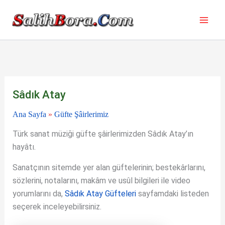
İçeriğe
atla
Sâdık Atay
Ana Sayfa
»
Güfte Şâirlerimiz
Türk sanat müziği güfte şâirlerimizden Sâdık Atay’ın
hayâtı.
Sanatçının sitemde yer alan güftelerinin; bestekârlarını,
sözlerini, notalarını, makâm ve usûl bilgileri ile video
yorumlarını da,
Sâdık Atay Güfteleri
sayfamdaki listeden
seçerek inceleyebilirsiniz.