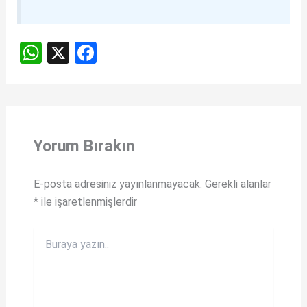
W
X
F
h
a
at
ce
s
b
A
o
Yorum Bırakın
p
o
p
k
E-posta adresiniz yayınlanmayacak.
Gerekli alanlar
*
ile işaretlenmişlerdir
Buraya
yazın..