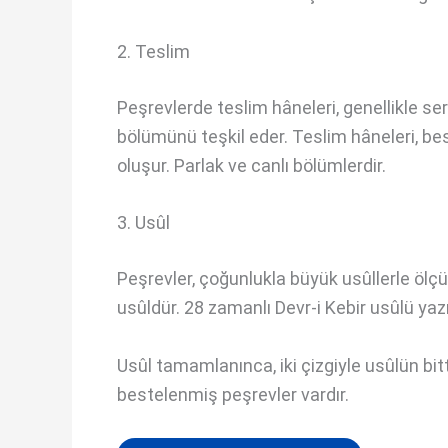
2. Teslim
Peşrevlerde teslim hâneleri, genellikle s
bölümünü teşkil eder. Teslim hâneleri, b
oluşur. Parlak ve canlı bölümlerdir.
3. Usûl
Peşrevler, çoğunlukla büyük usûllerle ölç
usûldür. 28 zamanlı Devr-i Kebir usûlü yazıl
Usûl tamamlanınca, iki çizgiyle usûlün bitti
bestelenmiş peşrevler vardır.