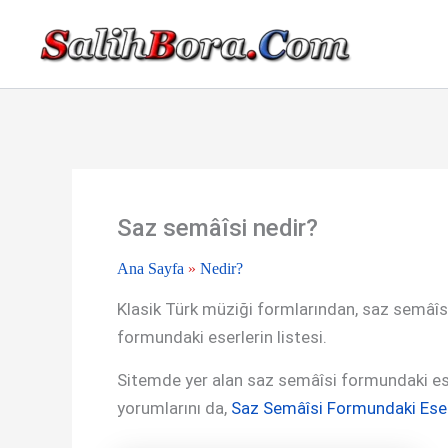
İçeriğe
atla
Saz semâîsi nedir?
Ana Sayfa
»
Nedir?
Klasik Türk müziği formlarından, saz semâîs
formundaki eserlerin listesi.
Sitemde yer alan saz semâîsi formundaki eserl
yorumlarını da,
Saz Semâîsi Formundaki Eser