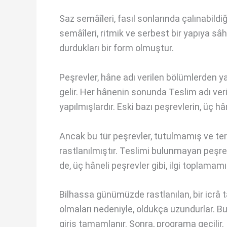
Saz semâîleri, fasıl sonlarında çalınabildiği
semâîleri, ritmik ve serbest bir yapıya sâ
durdukları bir form olmuştur.
Peşrevler, hâne adı verilen bölümlerden 
gelir. Her hânenin sonunda Teslim adı ver
yapılmışlardır. Eski bazı peşrevlerin, üç hâ
Ancak bu tür peşrevler, tutulmamış ve terk
rastlanılmıştır. Teslimi bulunmayan peşrevl
de, üç hâneli peşrevler gibi, ilgi toplamamış
Bilhassa günümüzde rastlanılan, bir icrâ ta
olmaları nedeniyle, oldukça uzundurlar. Bu
giriş tamamlanır. Sonra, programa geçilir.