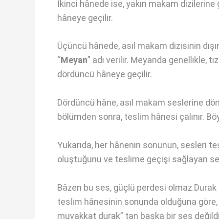
İkinci hânede ise, yakın makam dizilerine g
hâneye geçilir.
Üçüncü hânede, asıl makam dizisinin dışına 
“
Meyan
” adı verilir. Meyanda genellikle, t
dördüncü hâneye geçilir.
Dördüncü hâne, asıl makam seslerine dönüşü
bölümden sonra, teslim hânesi çalınır. B
Yukarıda, her hânenin sonunun, sesleri te
oluştuğunu ve teslime geçişi sağlayan ses
Bâzen bu ses, güçlü perdesi olmaz.Durak se
teslim hânesinin sonunda olduğuna göre, 
muvakkat durak” tan başka bir ses değildi