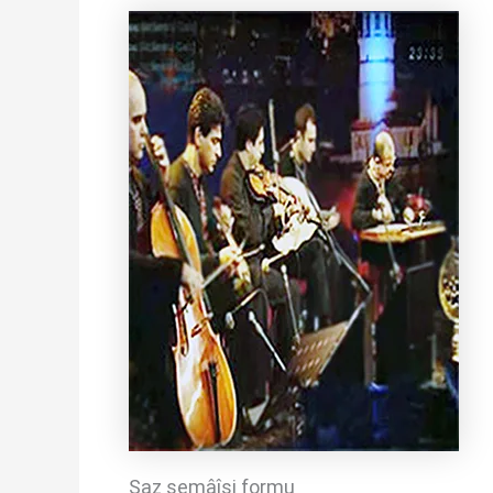
Saz semâîsi formu