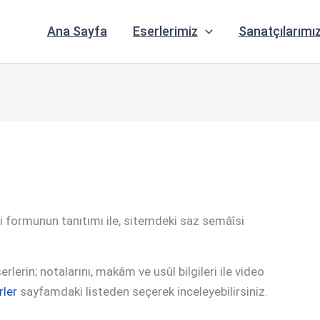
Ana Sayfa
Eserlerimiz
Sanatçılarımı
i formunun tanıtımı ile, sitemdeki saz semâîsi
erin; notalarını, makâm ve usûl bilgileri ile video
ler
sayfamdaki listeden seçerek inceleyebilirsiniz.