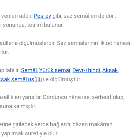
verilen addır.
Peşrev
gibi, saz semâîleri de dört
in sonunda, teslim bulunur.
sûllerle ölçülmüşlerdir. Saz semâîlerinin ilk üç hânesi
tür.
ılabilir.
Semâî
,
Yürük semâî
,
Devr-i hindi
,
Aksak
,
sak semâî usûlü
ile ölçülmüştür.
i özellikleri yansıtır. Dördüncü hâne ise, serbest olup,
suna kalmıştır.
erine girilecek yerde bağlantı, bâzen makâmın
yapılmak suretiyle olur.