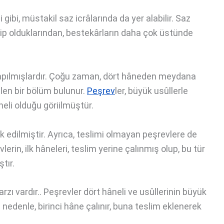
 gibi, müstakil saz icrâlarında da yer alabilir. Saz
hip olduklarından, bestekârların daha çok üstünde
yapılmışlardır. Çoğu zaman, dört hâneden meydana
ilen bir bölüm bulunur.
Peşrev
ler, büyük usûllerle
neli olduğu göriilmüştür.
 edilmiştir. Ayrıca, teslimi olmayan peşrevlere de
erin, ilk hâneleri, teslim yerine çalınmış olup, bu tür
tır.
rzı vardır.. Peşrevler dört hâneli ve usûllerinin büyük
 nedenle, birinci hâne çalınır, buna teslim eklenerek