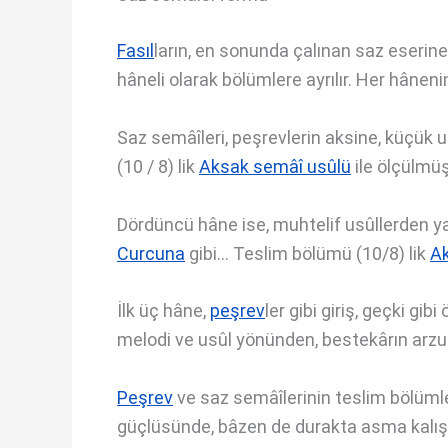
Fasıl
ların, en sonunda çalınan saz eserine 
hâneli olarak bölümlere ayrılır. Her hânen
Saz semâîleri, peşrevlerin aksine, küçük u
(10 / 8) lik
Aksak semâî usûlü
ile ölçülmüş
Dördüncü hâne ise, muhtelif usûllerden yap
Curcuna
gibi… Teslim bölümü (10/8) lik
Ak
İlk üç hâne,
peşrev
ler gibi giriş, geçki gib
melodi ve usûl yönünden, bestekârın arzu
Peşrev
ve saz semâîlerinin teslim bölüml
güçlüsünde, bâzen de durakta asma kalış 