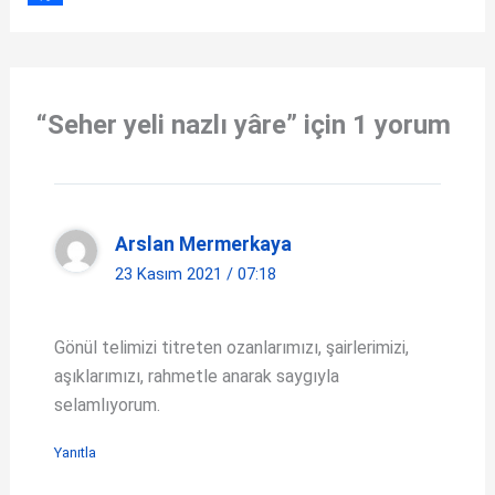
a
F
t
a
s
c
“Seher yeli nazlı yâre” için 1 yorum
A
e
p
b
p
o
o
Arslan Mermerkaya
k
23 Kasım 2021 / 07:18
Gönül telimizi titreten ozanlarımızı, şairlerimizi,
aşıklarımızı, rahmetle anarak saygıyla
selamlıyorum.
Yanıtla