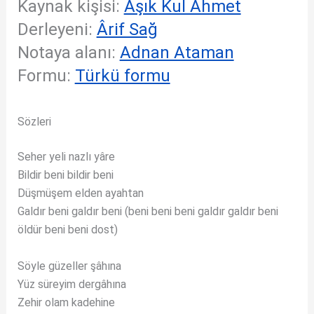
Kaynak kişisi:
Âşık Kul Ahmet
Derleyeni:
Ârif Sağ
Notaya alanı:
Adnan Ataman
Formu:
Türkü formu
Sözleri
Seher yeli nazlı yâre
Bildir beni bildir beni
Düşmüşem elden ayahtan
Galdır beni galdır beni (beni beni beni galdır galdır beni
öldür beni beni dost)
Söyle güzeller şâhına
Yüz süreyim dergâhına
Zehir olam kadehine