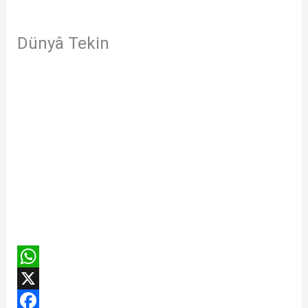
Dünyâ Tekin
W
h
X