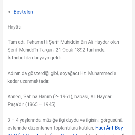
Besteleri
Hayâtı
Tam adı, Fehametli Şerif Muhiddîn Bin Ali Haydar olan
Şerif Muhiddîn Targan, 21 Ocak 1892 tarihinde,
İstanbul’da dünyâya geldi.
Adının da gösterdiği gibi, soyağacı Hz. Muhammed’e
kadar uzanmaktadır.
Annesi, Sabiha Hanım (?- 1961), babası, Ali Haydar
Paşa’dır (1865 – 1945).
3 – 4 yaşlarında, müziğe ilgi duydu ve ilgisini, görgüsünü;
evlerinde düzenlenen toplantılara katılan,
Hacı Ârif Bey
,