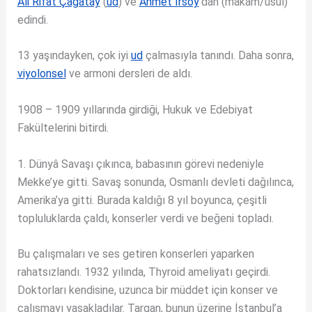
Ali Rifat Çağatay
(
ud
) ve
Ahmet Irsoy
‘dan (makam/usul)
edindi.
13 yaşındayken, çok iyi
ud
çalmasıyla tanındı. Daha sonra,
viyolonsel
ve armoni dersleri de aldı.
1908 – 1909 yıllarında girdiği, Hukuk ve Edebiyat
Fakültelerini bitirdi.
1. Dünyâ Savaşı çıkınca, babasının görevi nedeniyle
Mekke’ye gitti. Savaş sonunda, Osmanlı devleti dağılınca,
Amerika’ya gitti. Burada kaldığı 8 yıl boyunca, çeşitli
topluluklarda çaldı, konserler verdi ve beğeni topladı.
Bu çalışmaları ve ses getiren konserleri yaparken
rahatsızlandı. 1932 yılında, Thyroid ameliyatı geçirdi.
Doktorları kendisine, uzunca bir müddet için konser ve
çalışmayı yasakladılar. Targan, bunun üzerine İstanbul’a