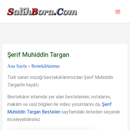
İçeriğe
atla
Şerif Muhiddîn Targan
Ana Sayfa
»
Bestekârlarımız
Türk sanat müziği bestekârlarımızdan Şerif Muhiddîn
Targan'in hayâtı.
Bestekârın sitemde yer alan bestelerinin; notalarını,
makâm ve usûl bilgileri ile video yorumlarını da,
Şerif
Muhiddîn Targan Besteleri
sayfamdaki listeden seçerek
inceleyebilirsiniz.