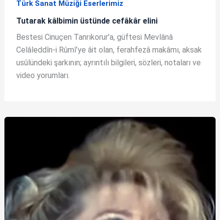
Türk Sanat Müziği Eserlerimiz
Tutarak kâlbimin üstünde cefâkâr elini
Bestesi Cinuçen Tanrıkorur’a, güftesi Mevlânâ
Celâleddîn-i Rûmî’ye âit olan, ferahfezâ makâmı, aksak
usûlündeki şarkının; ayrıntılı bilgileri, sözleri, notaları ve
video yorumları.