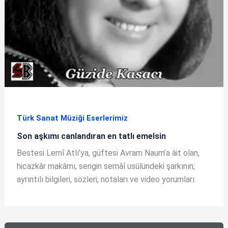
Türk Sanat Müziği Eserlerimiz
Son aşkımı canlandıran en tatlı emelsin
Bestesi Lemî Atlı’ya, güftesi Avram Naum’a âit olan,
hicazkâr makâmı, sengin semâî usûlündeki şarkının;
ayrıntılı bilgileri, sözleri, notaları ve video yorumları.