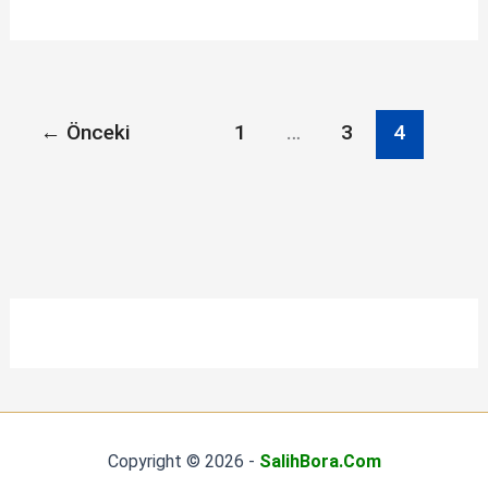
←
Önceki
1
…
3
4
Copyright © 2026 -
SalihBora.Com