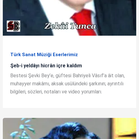
Türk Sanat Müziği Eserlerimiz
Şeb-i yeldâyı hicrân içre kaldım
Bestesi Şevki Bey’e, güftesi Bahriyeli Vâsıf’a âit olan,
muhayyer makâmı, aksak usûlündeki şarkının; ayrıntılı
bilgileri, sözleri, notaları ve video yorumları.