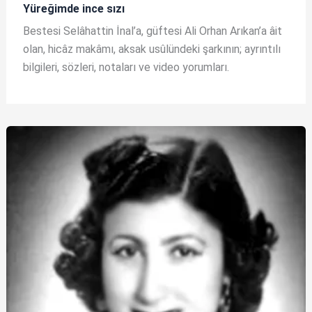
Yüreğimde ince sızı
Bestesi Selâhattin İnal’a, güftesi Ali Orhan Arıkan’a âit
olan, hicâz makâmı, aksak usûlündeki şarkının; ayrıntılı
bilgileri, sözleri, notaları ve video yorumları.