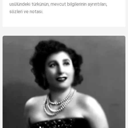
usûlündeki türkünün; mevcut bilgilerinin ayrıntıları,
sözleri ve notası.