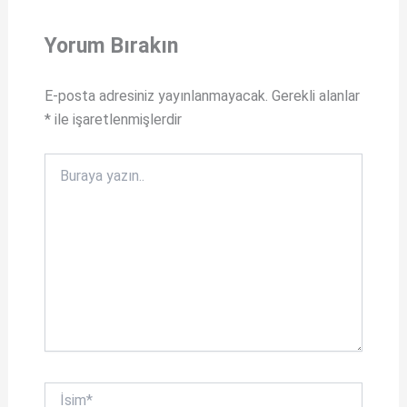
s
c
Yorum Bırakın
A
e
p
b
E-posta adresiniz yayınlanmayacak.
Gerekli alanlar
p
o
*
ile işaretlenmişlerdir
o
k
Buraya
yazın..
İsim*