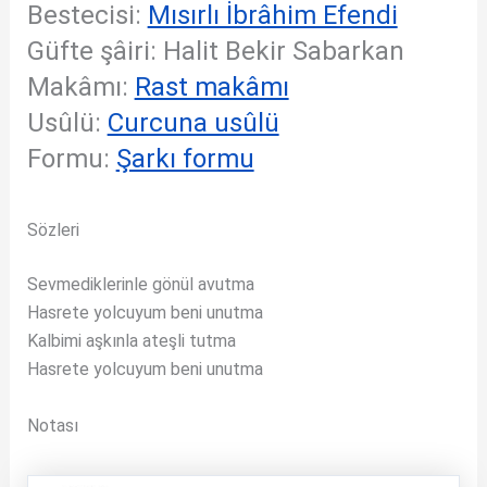
Bestecisi:
Mısırlı İbrâhim Efendi
Güfte şâiri: Halit Bekir Sabarkan
Makâmı:
Rast makâmı
Usûlü:
Curcuna usûlü
Formu:
Şarkı formu
Sözleri
Sevmediklerinle gönül avutma
Hasrete yolcuyum beni unutma
Kalbimi aşkınla ateşli tutma
Hasrete yolcuyum beni unutma
Notası