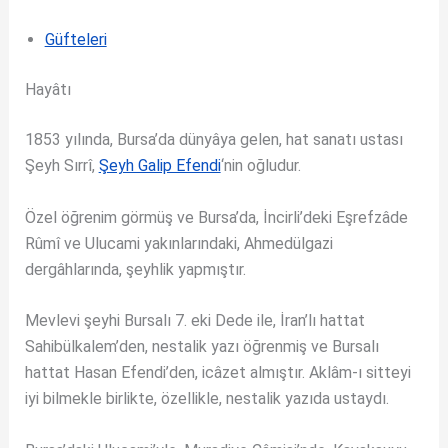
Güfteleri
Hayâtı
1853 yılında, Bursa’da dünyâya gelen, hat sanatı ustası
Şeyh Sırrî,
Şeyh Galip Efendi
‘nin oğludur.
Özel öğrenim görmüş ve Bursa’da, İncirli’deki Eşrefzâde
Rûmî ve Ulucami yakınlarındaki, Ahmedülgazi
dergâhlarında, şeyhlik yapmıştır.
Mevlevi şeyhi Bursalı 7. eki Dede ile, İran’lı hattat
Sahibülkalem’den, nestalik yazı öğrenmiş ve Bursalı
hattat Hasan Efendi’den, icâzet almıştır. Aklâm-ı sitteyi
iyi bilmekle birlikte, özellikle, nestalik yazıda ustaydı.