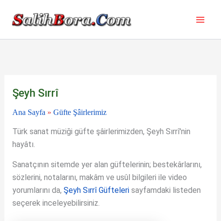
İçeriğe
atla
Şeyh Sırrî
Ana Sayfa
»
Güfte Şâirlerimiz
Türk sanat müziği güfte şâirlerimizden, Şeyh Sırrî'nin
hayâtı.
Sanatçının sitemde yer alan güftelerinin; bestekârlarını,
sözlerini, notalarını, makâm ve usûl bilgileri ile video
yorumlarını da,
Şeyh Sırrî Güfteleri
sayfamdaki listeden
seçerek inceleyebilirsiniz.