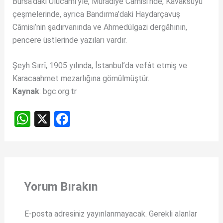
Bursa’daki Ulucami’yle, Muradiye Câmisi’nde, Kavaksuyu
çeşmelerinde, ayrıca Bandırma’daki Haydarçavuş
Câmisi’nin şadırvanında ve Ahmedülgazi dergâhının,
pencere üstlerinde yazıları vardır.
Şeyh Sırrî, 1905 yılında, İstanbul’da vefât etmiş ve
Karacaahmet mezarlığına gömülmüştür.
Kaynak
: bgc.org.tr
W
X
F
h
a
at
ce
s
b
A
o
Yorum Bırakın
p
o
p
k
E-posta adresiniz yayınlanmayacak.
Gerekli alanlar