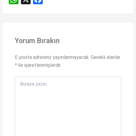
h
a
at
ce
s
b
A
o
Yorum Bırakın
p
o
p
k
E-posta adresiniz yayınlanmayacak.
Gerekli alanlar
*
ile işaretlenmişlerdir
Buraya
yazın..