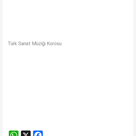
Türk Sanat Müziği Korosu
W
X
F