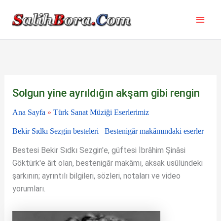
İçeriğe
atla
Solgun yine ayrıldığın akşam gibi rengin
Ana Sayfa
»
Türk Sanat Müziği Eserlerimiz
Bekir Sıdkı Sezgin besteleri
Bestenigâr makâmındaki eserler
Bestesi Bekir Sıdkı Sezgin'e, güftesi İbrâhim Şinâsi
Göktürk'e âit olan, bestenigâr makâmı, aksak usûlündeki
şarkının; ayrıntılı bilgileri, sözleri, notaları ve video
yorumları.