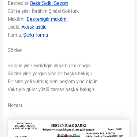
Bestecisi:
Bekir Sıdkı Sezgin
Güfte şâiri: İbrâhim Şinâsi Göktürk
Makâmı:
Bestenigâr makâmı
Usûlü:
Aksak usûlü
Formu:
Şarkı formu
Sözleri
Solgun yine ayrıldığın akşam gibi rengin
Gözler yine yorgun yine bir başka bakışlı
Bir sam yeli vurmuş beni neş’em yine ölgün
Vaktiyle güler yüzlü zaman başka. bakışlı
Notası