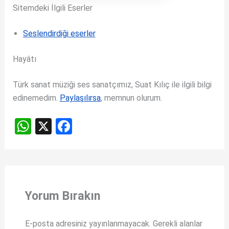
Sitemdeki İlgili Eserler
Seslendirdiği eserler
Hayâtı
Türk sanat müziği ses sanatçımız, Suat Kılıç ile ilgili bilgi
edinemedim.
Paylaşılırsa
, memnun olurum.
W
X
F
h
a
at
ce
s
b
A
o
Yorum Bırakın
p
o
p
k
E-posta adresiniz yayınlanmayacak.
Gerekli alanlar