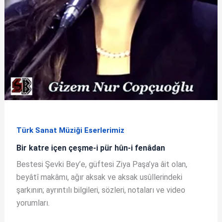
Türk Sanat Müziği Eserlerimiz
Bir katre içen çeşme-i pür hûn-i fenâdan
Bestesi Şevki Bey’e, güftesi Ziya Paşa’ya âit olan,
beyâtî makâmı, ağır aksak ve aksak usûllerindeki
şarkının; ayrıntılı bilgileri, sözleri, notaları ve video
yorumları.