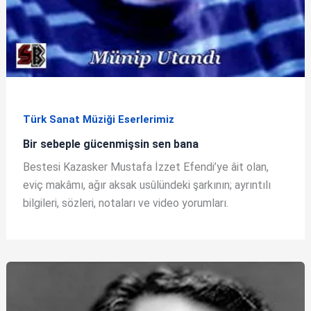
Türk Sanat Müziği Eserlerimiz
Bir sebeple gücenmişsin sen bana
Bestesi Kazasker Mustafa İzzet Efendi’ye âit olan,
eviç makâmı, ağır aksak usûlündeki şarkının; ayrıntılı
bilgileri, sözleri, notaları ve video yorumları.