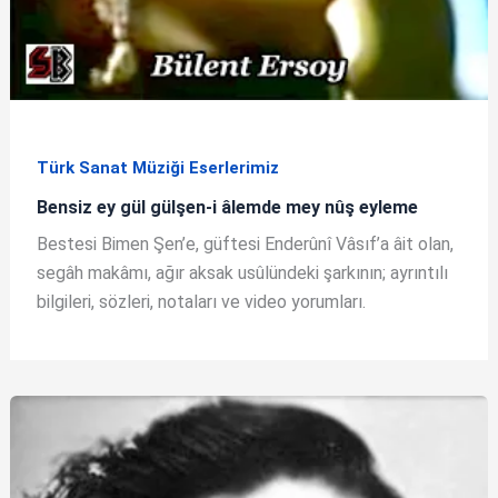
Türk Sanat Müziği Eserlerimiz
Bensiz ey gül gülşen-i âlemde mey nûş eyleme
Bestesi Bimen Şen’e, güftesi Enderûnî Vâsıf’a âit olan,
segâh makâmı, ağır aksak usûlündeki şarkının; ayrıntılı
bilgileri, sözleri, notaları ve video yorumları.