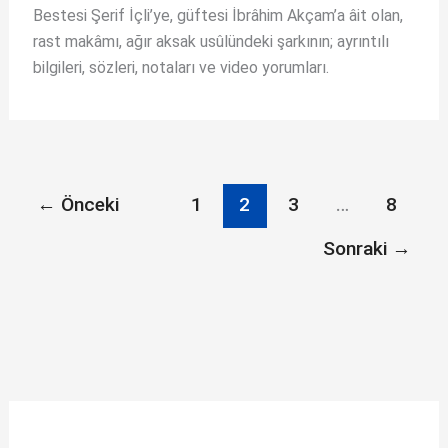
Bestesi Şerif İçli’ye, güftesi İbrâhim Akçam’a âit olan,
rast makâmı, ağır aksak usûlündeki şarkının; ayrıntılı
bilgileri, sözleri, notaları ve video yorumları.
←
Önceki
1
2
3
…
8
Sonraki
→