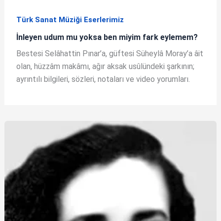
Türk Sanat Müziği Eserlerimiz
İnleyen udum mu yoksa ben miyim fark eylemem?
Bestesi Selâhattin Pınar’a, güftesi Süheylâ Moray’a âit
olan, hüzzâm makâmı, ağır aksak usûlündeki şarkının;
ayrıntılı bilgileri, sözleri, notaları ve video yorumları.