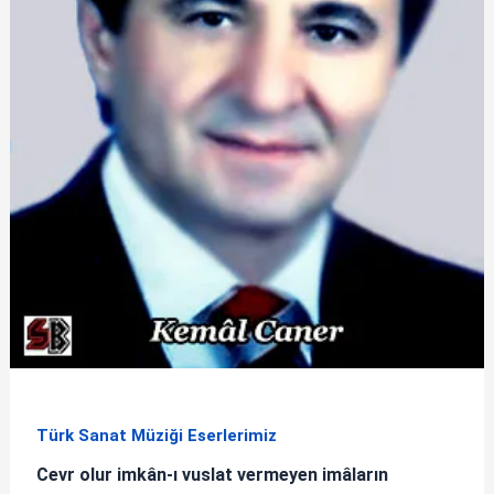
Türk Sanat Müziği Eserlerimiz
Cevr olur imkân-ı vuslat vermeyen imâların