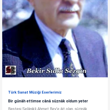
Türk Sanat Müziği Eserlerimiz
Bir günâh ettimse cânâ sûznâk oldum yeter
Bestesi Selânikli Ahmet Bey’e âit olan, sûzinâk