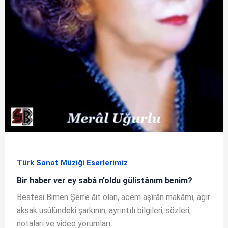
Türk Sanat Müziği Eserlerimiz
Bir haber ver ey sabâ n’oldu gülistânım benim?
Bestesi Bimen Şen’e âit olan, acem aşîrân makâmı, ağır
aksak usûlündeki şarkının; ayrıntılı bilgileri, sözleri,
notaları ve video yorumları.