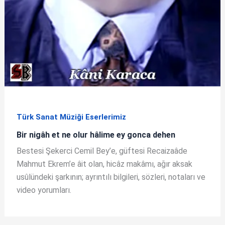
Türk Sanat Müziği Eserlerimiz
Bir nigâh et ne olur hâlime ey gonca dehen
Bestesi Şekerci Cemil Bey’e, güftesi Recaizaâde
Mahmut Ekrem’e âit olan, hicâz makâmı, ağır aksak
usûlündeki şarkının; ayrıntılı bilgileri, sözleri, notaları ve
video yorumları.