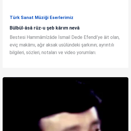
Türk Sanat Müziği Eserlerimiz
Bülbül-âsâ rûz-u şeb kârım nevâ
Bestesi Hammâmîzâde İsmail Dede Efendi’ye âit olan,
eviç makâmı, ağır aksak usûlündeki şarkının; ayrıntılı
bilgileri, sözleri, notaları ve video yorumları.