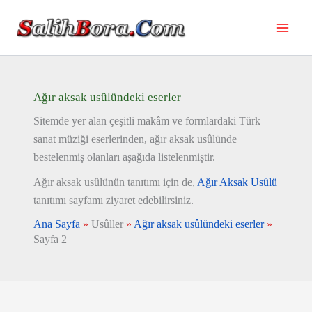
İçeriğe
atla
Ağır aksak usûlündeki eserler
Sitemde yer alan çeşitli makâm ve formlardaki Türk
sanat müziği eserlerinden, ağır aksak usûlünde
bestelenmiş olanları aşağıda listelenmiştir.
Ağır aksak usûlünün tanıtımı için de,
Ağır Aksak Usûlü
tanıtımı sayfamı ziyaret edebilirsiniz.
Ana Sayfa
»
Usûller
»
Ağır aksak usûlündeki eserler
»
Sayfa 2