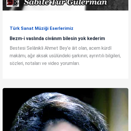
Türk Sanat Müziği Eserlerimiz
Bezm-i vaslında civânım bilesin yok kederim
Bestesi Selânikli Ahmet Bey’e âit olan, acem kürdî
makâmı, ağır aksak usûlündeki şarkının; ayrıntılı bilgileri,
sözleri, notaları ve video yorumları.