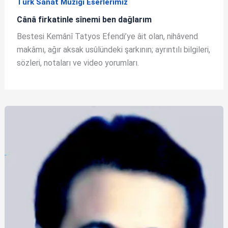
Türk Sanat Müziği Eserlerimiz
Cânâ firkatinle sînemi ben dağlarım
Bestesi Kemânî Tatyos Efendi’ye âit olan, nihâvend
makâmı, ağır aksak usûlündeki şarkının; ayrıntılı bilgileri,
sözleri, notaları ve video yorumları.