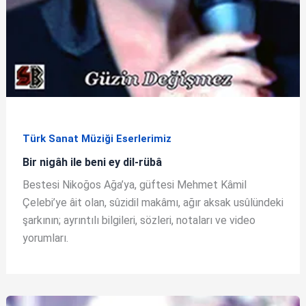
Türk Sanat Müziği Eserlerimiz
Bir nigâh ile beni ey dil-rübâ
Bestesi Nikoğos Ağa’ya, güftesi Mehmet Kâmil
Çelebi’ye âit olan, sûzidil makâmı, ağır aksak usûlündeki
şarkının; ayrıntılı bilgileri, sözleri, notaları ve video
yorumları.