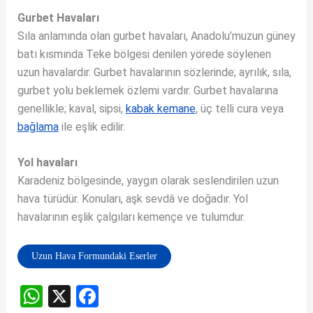
Gurbet Havaları
Sıla anlamında olan gurbet havaları, Anadolu’muzun güney
batı kısmında Teke bölgesi denilen yörede söylenen
uzun havalardır. Gurbet havalarının sözlerinde; ayrılık, sıla,
gurbet yolu beklemek özlemi vardır. Gurbet havalarına
genellikle; kaval, sipsi,
kabak kemane
, üç telli cura veya
bağlama
ile eşlik edilir.
Yol havaları
Karadeniz bölgesinde, yaygın olarak seslendirilen uzun
hava türüdür. Konuları, aşk sevdâ ve doğadır. Yol
havalarının eşlik çalgıları kemençe ve tulumdur.
Uzun Hava Formundaki Eserler
W
X
F