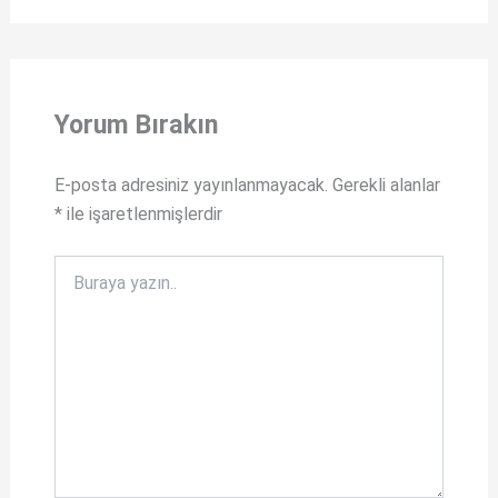
h
a
at
ce
s
b
A
o
Yorum Bırakın
p
o
p
k
E-posta adresiniz yayınlanmayacak.
Gerekli alanlar
*
ile işaretlenmişlerdir
Buraya
yazın..