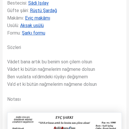
Bestecisi:
Sâdi Işılay
Güfte şâiri:
Rüştü Şardağ
Makâmı:
Eviç makâmı
Usûlü:
Aksak usûlü
Formu:
Şarkı formu
Sözleri
Vâdet bana artık bu benim son çilem olsun
Vâdet ki bütün nağmelerim nağmene dolsun
Ben vuslata va’dimdeki rûyâyı değişmem
Va’d et ki bütün nağmelerim nağmene dolsun
Notası