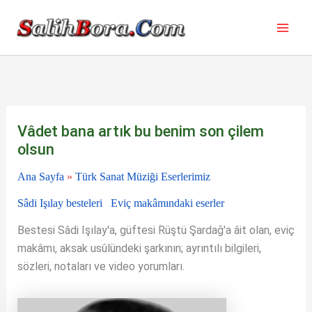
İçeriğe
atla
Vâdet bana artık bu benim son çilem
olsun
Ana Sayfa
»
Türk Sanat Müziği Eserlerimiz
Sâdi Işılay besteleri
Eviç makâmındaki eserler
Bestesi Sâdi Işılay'a, güftesi Rüştü Şardağ'a âit olan, eviç
makâmı, aksak usûlündeki şarkının; ayrıntılı bilgileri,
sözleri, notaları ve video yorumları.