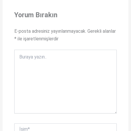
s
b
A
o
Yorum Bırakın
p
o
p
k
E-posta adresiniz yayınlanmayacak.
Gerekli alanlar
*
ile işaretlenmişlerdir
Buraya
yazın..
İsim*