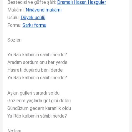
Bestecisi ve güfte şâiri:
Dramalı Hasan Hasgüler
Makâmı:
Nihâvend makâmı
Usûlü:
Düyek usûlü
Formu:
Şarkı formu
Sözleri
Yâ Râb kâlbimin sâhibi nerde?
Aradım sordum onu her yerde
Hasreti düşürdü beni derde
Ya Râb kalbimin sâhibi nerde?
Aşkın gülleri sarardı soldu
Gözlerim yaşlarla göl gibi doldu
Gündüzüm gecem karanlık oldu
Ya Râb kalbimin sâhibi nerde?
Notası