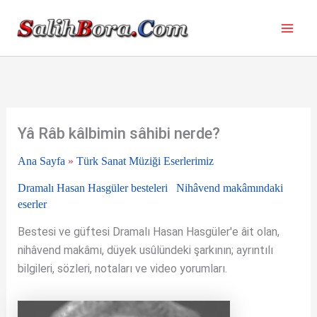
İçeriğe
atla
Yâ Râb kâlbimin sâhibi nerde?
Ana Sayfa
»
Türk Sanat Müziği Eserlerimiz
Dramalı Hasan Hasgüler besteleri
Nihâvend makâmındaki
eserler
Bestesi ve güftesi Dramalı Hasan Hasgüler'e âit olan,
nihâvend makâmı, düyek usûlündeki şarkının; ayrıntılı
bilgileri, sözleri, notaları ve video yorumları.