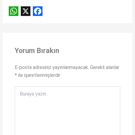
W
X
F
h
a
a
c
t
e
Yorum Bırakın
s
b
A
o
E-posta adresiniz yayınlanmayacak.
Gerekli alanlar
*
ile işaretlenmişlerdir
p
o
p
k
Buraya
yazın..