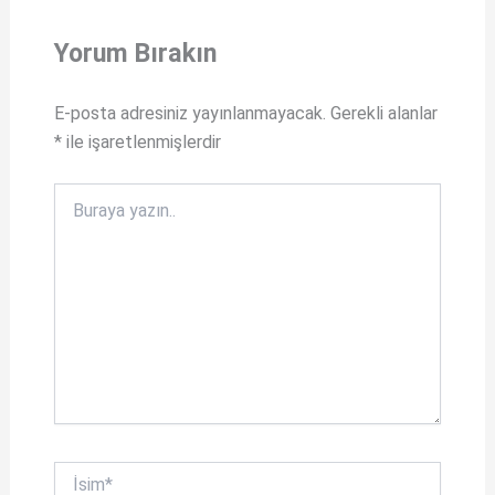
a
c
t
e
Yorum Bırakın
s
b
A
o
E-posta adresiniz yayınlanmayacak.
Gerekli alanlar
*
ile işaretlenmişlerdir
p
o
p
k
Buraya
yazın..
İsim*