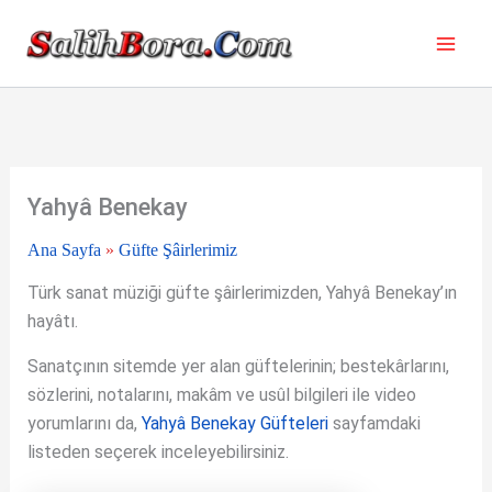
İçeriğe
atla
Yahyâ Benekay
Ana Sayfa
»
Güfte Şâirlerimiz
Türk sanat müziği güfte şâirlerimizden, Yahyâ Benekay’ın
hayâtı.
Sanatçının sitemde yer alan güftelerinin; bestekârlarını,
sözlerini, notalarını, makâm ve usûl bilgileri ile video
yorumlarını da,
Yahyâ Benekay Güfteleri
sayfamdaki
listeden seçerek inceleyebilirsiniz.