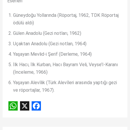
Eserleri
Güneydoğu Yollarında (Röportaj, 1962, TDK Röportaj
ödülü aldı)
Gülen Anadolu (Gezi notları, 1962)
Uçaktan Anadolu (Gezi notlan, 1964)
Yaşayan Mevlid-i Şerif (Derleme, 1964)
İlk Hacı, İlk Kurban, Hacı Bayram Veli, Veyse’I-Karanı
(İnceleme, 1966)
Yaşayan Alevîlik (Türk Alevîleri arasında yaptığı gezi
ve röportajlar, 1967).
W
X
F
h
a