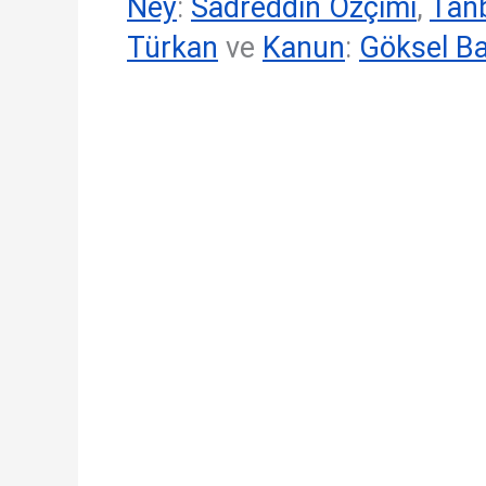
Ney
:
Sadreddin Özçimi
,
Tan
Türkan
ve
Kanun
:
Göksel Ba