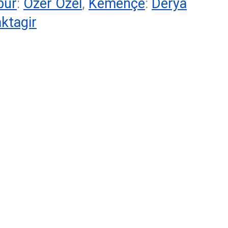
bur
:
Özer Özel
,
Kemençe
:
Deryâ
ktagir