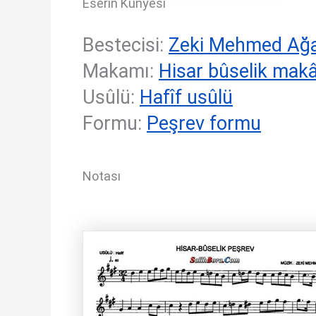
Eserin Künyesi
Bestecisi:
Zeki Mehmed Ağ
Makamı:
Hisar bûselik mak
Usûlü:
Hafîf usûlü
Formu:
Peşrev formu
Notası