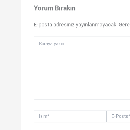
Yorum Bırakın
p
b
p
o
E-posta adresiniz yayınlanmayacak.
Gerek
o
k
Buraya
yazın..
İsim*
E-
Posta*