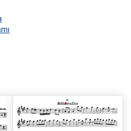
a
âmı