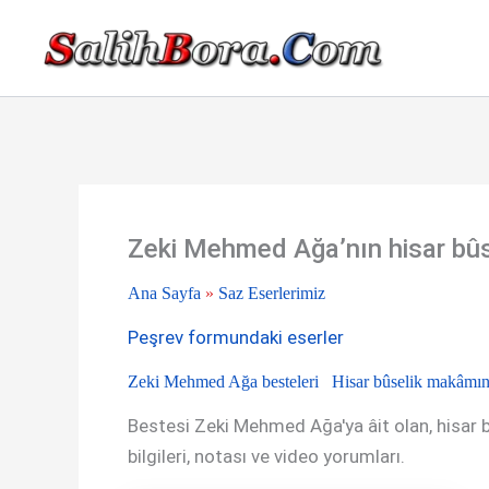
İçeriğe
atla
Zeki Mehmed Ağa’nın hisar bûs
Ana Sayfa
»
Saz Eserlerimiz
Peşrev formundaki eserler
Zeki Mehmed Ağa besteleri
Hisar bûselik makâmın
Bestesi Zeki Mehmed Ağa'ya âit olan, hisar bû
bilgileri, notası ve video yorumları.