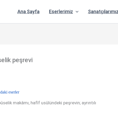
Ana Sayfa
Eserlerimiz
Sanatçılarımı
elik peşrevi
daki eserler
selik makâmı, hafîf usûlündeki peşrevin; ayrıntılı