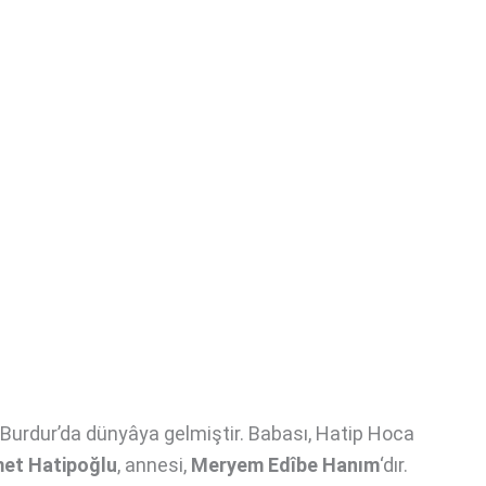
 Burdur’da dünyâya gelmiştir. Babası, Hatip Hoca
et Hatipoğlu
, annesi,
Meryem Edîbe Hanım
‘dır.