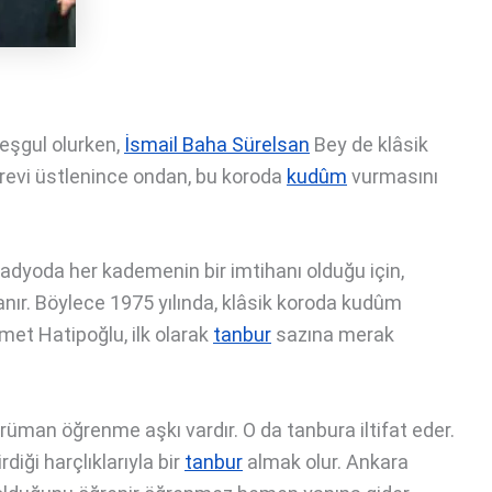
meşgul olurken,
İsmail Baha Sürelsan
Bey de klâsik
örevi üstlenince ondan, bu koroda
kud
û
m
vurmasını
radyoda her kademenin bir imtihanı olduğu için,
anır. Böylece 1975 yılında, klâsik koroda kudûm
met Hatipoğlu, ilk olarak
tanbur
sazına merak
trüman öğrenme aşkı vardır. O da tanbura iltifat eder.
rdiği harçlıklarıyla bir
ta
n
bur
almak olur. Ankara