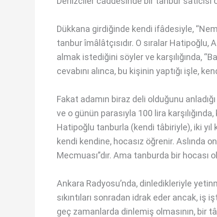
Denizciler caddesinde bir tanbur satıcıs
Dükkana girdiğinde kendi ifâdesiyle, “Nemr
tanbur îmâlâtçısıdır. O sıralar Hatipoğlu,
almak istediğini söyler ve karşılığında, “
cevabını alınca, bu kişinin yaptığı işle, ken
Fakat adamın biraz deli olduğunu anladı
ve o günün parasıyla 100 lira karşılığında, k
Hatipoğlu tanburla (kendi tâbiriyle), iki yı
kendi kendine, hocasız öğrenir. Aslında 
Mecmuası”dır. Ama tanburda bir hocası o
Ankara Radyosu’nda, dinledikleriyle yetin
sıkıntıları sonradan idrak eder ancak, iş iş
geç zamanlarda dinlemiş olmasının, bir tâl