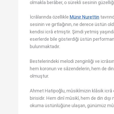
olmakla berâber, o sürekli sesinin güzelliğ
İcrâlarında özellikle
Münir Nurettin
tavrınd
sesinin ve gırtlağının, ne derece üstün ol
kendisi icrâ etmiştir. Şimdi yetmiş yaşınd
eserlerde bile gösterdiği üstün performan
bulunmaktadır.
Bestelerindeki melodi zenginliği ve icrâs
hem koronun ve sâzendelerin, hem de dinle
olmuştur.
Ahmet Hatipoğlu, mûsikîmizin klâsik icrâ
birisidir. Hem dinî mûsikî, hem de din dışı 
okuma üstünlüğüne ulaşan, günümüz mûsikî 