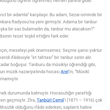
ı olduğunu öğrenir öğrenmez hemen yanına gider.
ut bir adamla” karşılaşır. Bu adam, Sezai isminde bir
 Ankara Radyosu’na yeni girmiştir. Adama bir tanbur
Başka bir saz bulamadın da, tanbur mu alacaksın?”
disinin tezat teşkil ettiğini fark eder.
ğı için, meseleyi pek önemsemez. Seçme şansı yoktur
endi ifâdesiyle “et tahtası” bir tanbur satın alır.
l kadar boğuşur. Tanburu da mûsikîyi öğrendiği gibi,
onun müzik nazariyatında hocası
Arel
‘in, “Mûsikî
lmamıştır.
mek durumunda kalmıştır. Hocasızlığın yarattığı
ten geçmiştir. Zîra,
Tanbûrî Cemil
‘i (1871 – 1916) çok
ihsizlik olduğunu ifâde ederken, saplantı haline