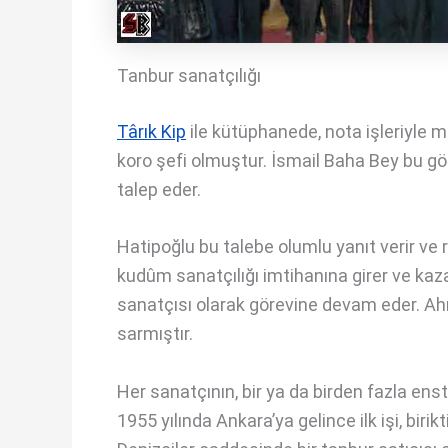
Tanbur sanatçılığı
Târık Kip
ile kütüphanede, nota işleriyle 
koro şefi olmuştur. İsmail Baha Bey bu g
talep eder.
Hatipoğlu bu talebe olumlu yanıt verir ve 
kudûm sanatçılığı imtihanına girer ve kaz
sanatçısı olarak görevine devam eder. Ah
sarmıştır.
Her sanatçının, bir ya da birden fazla ens
1955 yılında Ankara’ya gelince ilk işi, birikti