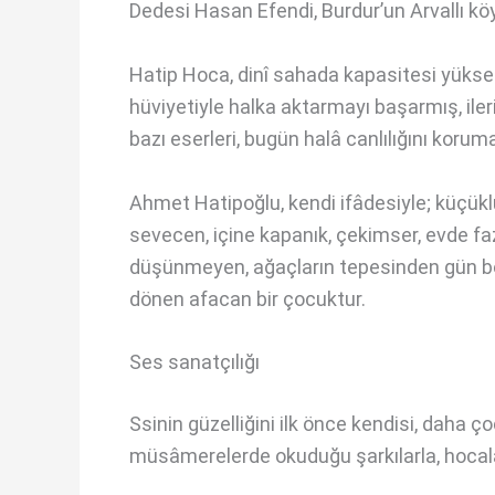
Dedesi Hasan Efendi, Burdur’un Arvallı köy
Hatip Hoca, dinî sahada kapasitesi yüksek
hüviyetiyle halka aktarmayı başarmış, ileri
bazı eserleri, bugün halâ canlılığını korum
Ahmet Hatipoğlu, kendi ifâdesiyle; küçük
sevecen, içine kapanık, çekimser, evde f
düşünmeyen, ağaçların tepesinden gün boy
dönen afacan bir çocuktur.
Ses sanatçılığı
Ssinin güzelliğini ilk önce kendisi, daha ç
müsâmerelerde okuduğu şarkılarla, hocaları