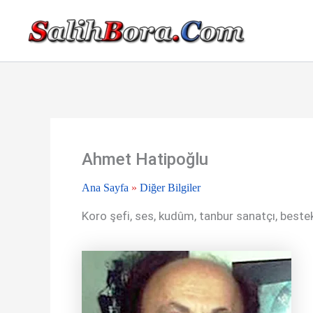
İçeriğe
atla
Ahmet Hatipoğlu
Ana Sayfa
»
Diğer Bilgiler
Koro şefi, ses, kudûm, tanbur sanatçı, beste