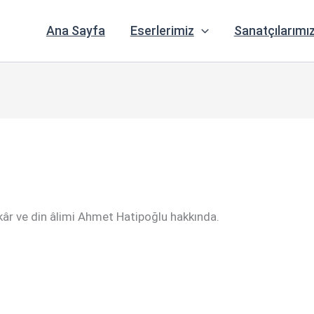
Ana Sayfa
Eserlerimiz
Sanatçılarımı
kâr ve din âlimi Ahmet Hatipoğlu hakkında.