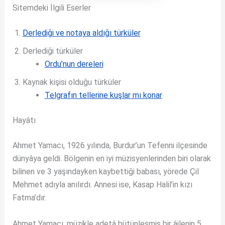
Sitemdeki İlgili Eserler
Derlediği ve notaya aldığı türküler
Derlediği türküler
Ordu’nun dereleri
Kaynak kişisi olduğu türküler
Telgrafın tellerine kuşlar mı konar
Hayâtı
Ahmet Yamacı, 1926 yılında, Burdur’un Tefenni ilçesinde
dünyâya geldi. Bölgenin en iyi müzisyenlerinden biri olarak
bilinen ve 3 yaşındayken kaybettiği babası, yörede Çil
Mehmet adıyla anılırdı. Annesi ise, Kasap Halil’in kızı
Fatma’dır.
Ahmet Yamacı, müzikle adetâ bütünleşmiş bir âilenin 5