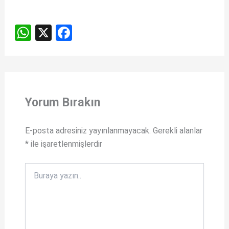
W
X
F
h
a
at
ce
s
b
A
o
Yorum Bırakın
p
o
p
k
E-posta adresiniz yayınlanmayacak.
Gerekli alanlar
*
ile işaretlenmişlerdir
Buraya
yazın..