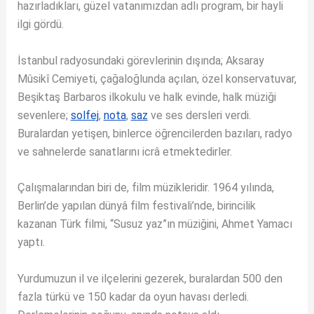
hazırladıkları, güzel vatanımızdan adlı program, bir hayli
ilgi gördü.
İstanbul radyosundaki görevlerinin dışında; Aksaray
Mûsikî Cemiyeti, çağaloğlunda açılan, özel konservatuvar,
Beşiktaş Barbaros ilkokulu ve halk evinde, halk müziği
sevenlere;
solfej
,
nota
,
saz
ve ses dersleri verdi.
Buralardan yetişen, binlerce öğrencilerden bazıları, radyo
ve sahnelerde sanatlarını icrâ etmektedirler.
Çalışmalarından biri de, film müzikleridir. 1964 yılında,
Berlin’de yapılan dünyâ film festivali’nde, birincilik
kazanan Türk filmi, “Susuz yaz”ın müziğini, Ahmet Yamacı
yaptı.
Yurdumuzun il ve ilçelerini gezerek, buralardan 500 den
fazla türkü ve 150 kadar da oyun havası derledi.