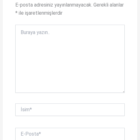
A
o
E-posta adresiniz yayınlanmayacak.
Gerekli alanlar
*
ile işaretlenmişlerdir
p
o
p
k
Buraya
yazın..
İsim*
E-
Posta*