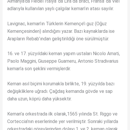
Almanya’da Fiedel İtalya’ da Lira da Braci, Fransa’ da Viel
adlarıyla kullanılan yaylı çalgılar keman’ın atası sayılır.
Lavignac, keman’ın Türklerin Kemençe’i guz (Oğuz
Kemençesinden) alındığını yazar. Bazı kaynaklarda ise
Arapların Rebab’ından geliştirildiği öne sürülmüştür.
16. ve 17. yüzyıldaki keman yapım ustaları Nicolo Amati,
Paolo Maggini, Giuseppe Guarneru, Antonio Stradivarius
keman’a son şeklini vermişlerdir.
Keman asıl biçimi korumakla birlikte, 19. yüzyılda bazı
değişikliklere uğradı. Çağdaş kemanda gövde ve sap
daha uzun, köprü daha yüksektir.
Keman’a orkestrada ilk olarak,1565 yılında St. Riggo ve
Corteccia’nın eserlerinde yer verilmiştir. Sonraki yıllarda
orkestradaki görevlerinden dolayı 1. ve 2. keman olarak