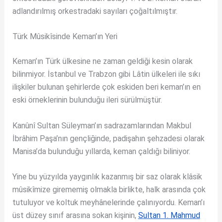
adlandırılmış orkestradaki sayıları çoğaltılmıştır.
Türk Mûsikîsinde Keman’ın Yeri
Keman’ın Türk ülkesine ne zaman geldiği kesin olarak
bilinmiyor. İstanbul ve Trabzon gibi Lâtin ülkeleri ile sıkı
ilişkiler bulunan şehirlerde çok eskiden beri keman’ın en
eski örneklerinin bulunduğu ileri sürülmüştür.
Kanûnî Sultan Süleyman’ın sadrazamlarından Makbul
İbrâhim Paşa’nın gençliğinde, padişahın şehzadesi olarak
Manisa’da bulunduğu yıllarda, keman çaldığı biliniyor.
Yine bu yüzyılda yaygınlık kazanmış bir saz olarak klâsik
mûsikîmize girememiş olmakla birlikte, halk arasında çok
tutuluyor ve koltuk meyhânelerinde çalınıyordu. Keman’ı
üst düzey sınıf arasına sokan kişinin,
Sultan 1. Mahmud