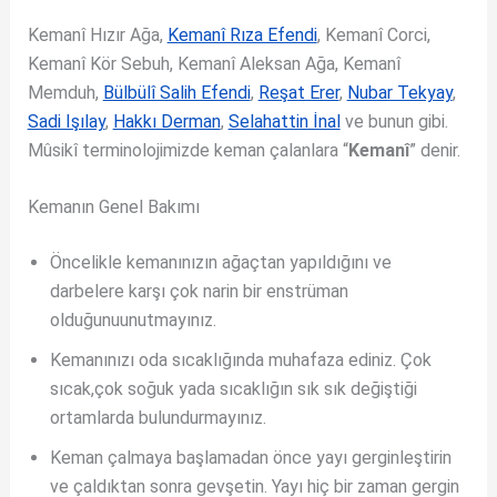
Kemanî Hızır Ağa,
Kemanî Rıza Efendi
, Kemanî Corci,
Kemanî Kör Sebuh, Kemanî Aleksan Ağa, Kemanî
Memduh,
Bülbülî Salih Efendi
,
Reşat Erer
,
Nubar Tekyay
,
Sadi Işılay
,
Hakkı Derman
,
Selahattin İnal
ve bunun gibi.
Mûsikî terminolojimizde keman çalanlara “
Kemanî
” denir.
Kemanın Genel Bakımı
Öncelikle kemanınızın ağaçtan yapıldığını ve
darbelere karşı çok narin bir enstrüman
olduğunuunutmayınız.
Kemanınızı oda sıcaklığında muhafaza ediniz. Çok
sıcak,çok soğuk yada sıcaklığın sık sık değiştiği
ortamlarda bulundurmayınız.
Keman çalmaya başlamadan önce yayı gerginleştirin
ve çaldıktan sonra gevşetin. Yayı hiç bir zaman gergin