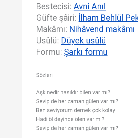
Bestecisi:
Avni Anıl
Güfte şâiri:
İlham Behlül Pe
Makâmı:
Nihâvend makâmı
Usûlü:
Düyek usûlü
Formu:
Şarkı formu
Sözleri
Aşk nedir nasıldır bilen var mı?
Sevip de her zaman gülen var mı?
Ben seviyorum demek çok kolay
Hadi öl deyince ölen var mı?
Sevip de her zaman gülen var mı?