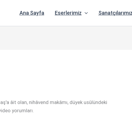
Ana Sayfa
Eserlerimiz
Sanatçılarımı
ktaş'a âit olan, nihâvend makâmı, düyek usûlündeki
e video yorumları.