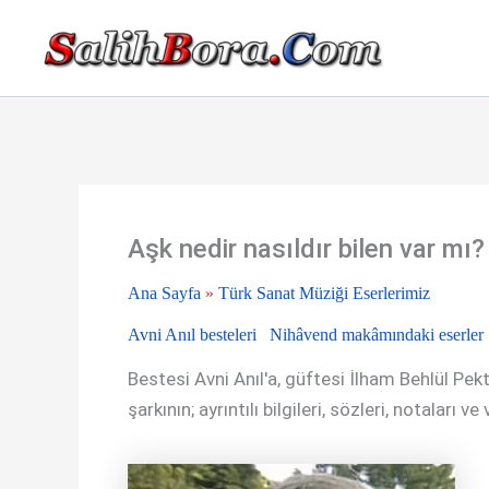
İçeriğe
atla
Aşk nedir nasıldır bilen var mı?
Ana Sayfa
»
Türk Sanat Müziği Eserlerimiz
Avni Anıl besteleri
Nihâvend makâmındaki eserler
Bestesi Avni Anıl'a, güftesi İlham Behlül Pe
şarkının; ayrıntılı bilgileri, sözleri, notaları v