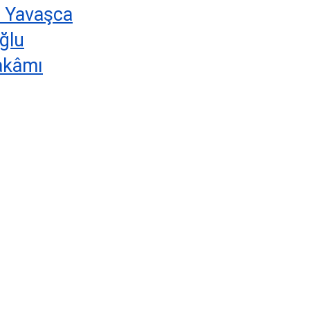
n Yavaşca
ğlu
makâmı