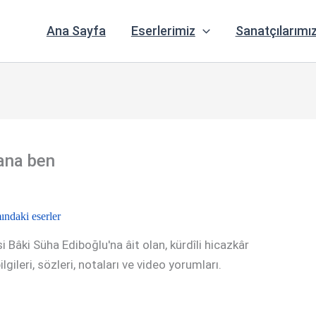
Ana Sayfa
Eserlerimiz
Sanatçılarımı
ana ben
ındaki eserler
i Bâki Süha Ediboğlu'na âit olan, kürdîli hicazkâr
lgileri, sözleri, notaları ve video yorumları.