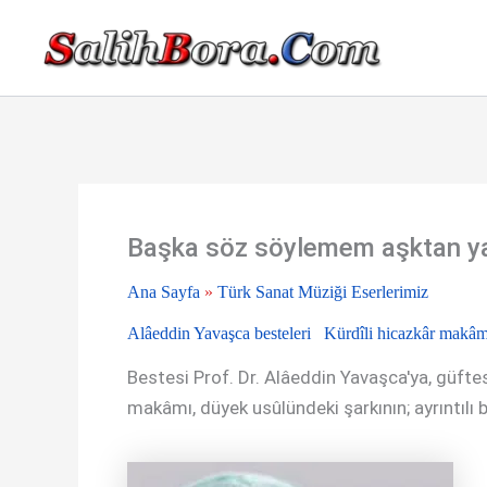
İçeriğe
atla
Başka söz söylemem aşktan y
Ana Sayfa
»
Türk Sanat Müziği Eserlerimiz
Alâeddin Yavaşca besteleri
Kürdîli hicazkâr makâm
Bestesi Prof. Dr. Alâeddin Yavaşca'ya, güftes
makâmı, düyek usûlündeki şarkının; ayrıntılı bi