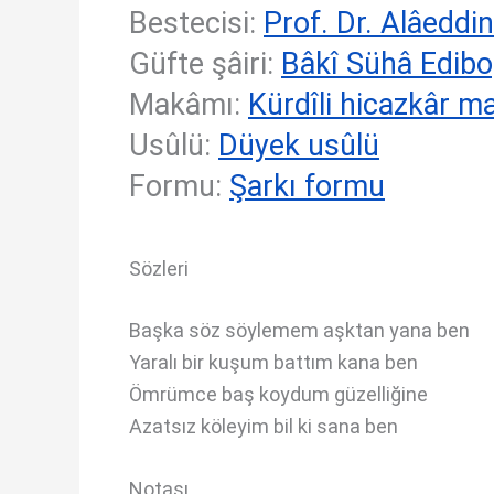
Bestecisi:
Prof. Dr. Alâeddi
Güfte şâiri:
Bâkî Sühâ Edibo
Makâmı:
Kürdîli hicazkâr 
Usûlü:
Düyek usûlü
Formu:
Şarkı formu
Sözleri
Başka söz söylemem aşktan yana ben
Yaralı bir kuşum battım kana ben
Ömrümce baş koydum güzelliğine
Azatsız köleyim bil ki sana ben
Notası