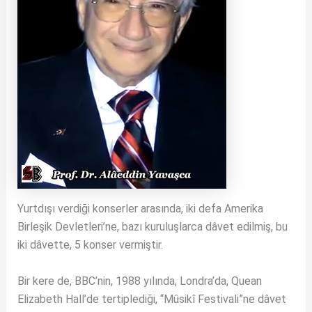
Yurtdışı verdiği konserler arasında, iki defa Amerika
Birleşik Devletleri’ne, bazı kuruluşlarca dâvet edilmiş, bu
iki dâvette, 5 konser vermiştir.
Bir kere de, BBC’nin, 1988 yılında, Londra’da, Quean
Elizabeth Hall’de tertiplediği, “Mûsikî Festivali”ne dâvet