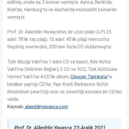
edilmiş, orada sa, 3 konser vermiştir. Ayrıca, Berlin’de,
Köln’de, Hamburg’ta ve Aachen’da müteaddit konserler
vermiştir.
Prof. Dr. Alâeddin Yavaşca’nın, bir uzun çaları (LP) 25
adet 78’lik taş plağı, 15 adet 45’lik plağı mevcuttur.
Seçilmiş eserlerden, 200’den fazla CD doldurmuştur.
Türk Müziği Vakfı’na 1 adet CD ve kaset, Kilis Kültür
Vakfı’na (Kilis’imin Bağları) 2 CD ve VCD, Türk Kültürüne
Hizmet Vakfı’na 4 CD’lik albüm,
Cinuçen Tanrıkorur
‘la
berâber yaptığı CD’ler, Yapı Kredi Bankasının Kültür
Bölümünün çıkarttığı solo ve yönettiği korolara âit CD’leri
vardır.
Kaynak:
alaeddinyavasca.com
Prof. Dr. Alâeddin Yavaşca, 23 Aralık 2021