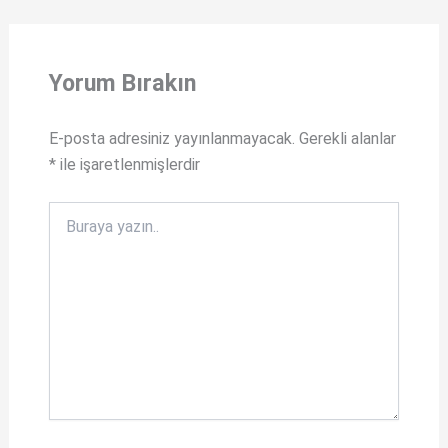
t
a
s
c
Yorum Bırakın
A
e
p
b
E-posta adresiniz yayınlanmayacak.
Gerekli alanlar
p
o
*
ile işaretlenmişlerdir
o
k
Buraya
yazın..