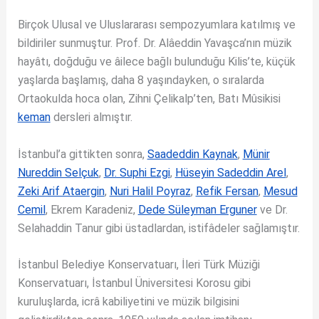
Birçok Ulusal ve Uluslararası sempozyumlara katılmış ve
bildiriler sunmuştur. Prof. Dr. Alâeddin Yavaşca’nın müzik
hayâtı, doğduğu ve âilece bağlı bulunduğu Kilis’te, küçük
yaşlarda başlamış, daha 8 yaşındayken, o sıralarda
Ortaokulda hoca olan, Zihni Çelikalp’ten, Batı Mûsikisi
keman
dersleri almıştır.
İstanbul’a gittikten sonra,
Saadeddin Kaynak
,
Münir
Nureddin Selçuk
,
Dr. Suphi Ezgi
,
Hüseyin Sadeddin Arel
,
Zeki Arif Ataergin
,
Nuri Halil Poyraz
,
Refik Fersan
,
Mesud
Cemil
, Ekrem Karadeniz,
Dede Süleyman Erguner
ve Dr.
Selahaddin Tanur gibi üstadlardan, istifâdeler sağlamıştır.
İstanbul Belediye Konservatuarı, İleri Türk Müziği
Konservatuarı, İstanbul Üniversitesi Korosu gibi
kuruluşlarda, icrâ kabiliyetini ve müzik bilgisini