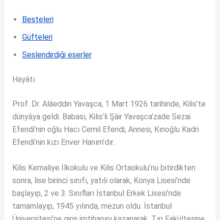
Besteleri
Güfteleri
Seslendirdiği eserler
Hayâtı
Prof. Dr. Alâeddin Yavaşca, 1 Mart 1926 tarihinde, Kilis’te
dünyâya geldi. Babası, Kilis’li Şâir Yavaşca’zade Sezai
Efendi’nin oğlu Hacı Cemil Efendi, Annesi, Kınoğlu Kadri
Efendi’nin kızı Enver Hanım’dır.
Kilis Kemaliye İlkokulu ve Kilis Ortaokulu’nu bitirdikten
sonra, lise birinci sınıfı, yatılı olarak, Konya Lisesi’nde
başlayıp, 2 ve 3. Sınıfları İstanbul Erkek Lisesi’nde
tamamlayıp, 1945 yılında, mezun oldu. İstanbul
Üniversitesi’ne giriş imtihanını kazanarak, Tıp Fakültesine