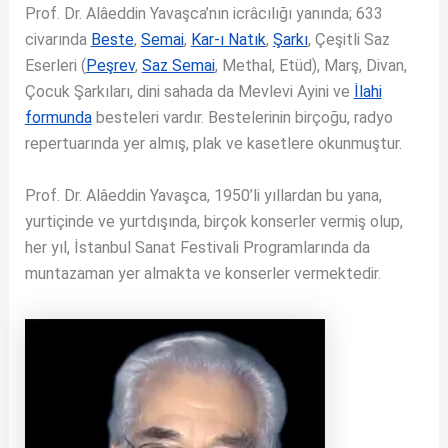
Prof. Dr. Alâeddin Yavaşca’nın icrâcılığı yanında; 633
civarında
Beste
,
Semai
,
Kar-ı Natık
,
Şarkı
, Çeşitli Saz
Eserleri (
Peşrev
,
Saz Semai
, Methal, Etüd), Marş, Divan,
Çocuk Şarkıları, dini sahada da Mevlevi Ayini ve
İlahi
formunda
besteleri vardır. Bestelerinin birçoğu, radyo
repertuarında yer almış, plak ve kasetlere okunmuştur.
Prof. Dr. Alâeddin Yavaşca, 1950’li yıllardan bu yana,
yurtiçinde ve yurtdışında, birçok konserler vermiş olup,
her yıl, İstanbul Sanat Festivali Programlarında da
muntazaman yer almakta ve konserler vermektedir.