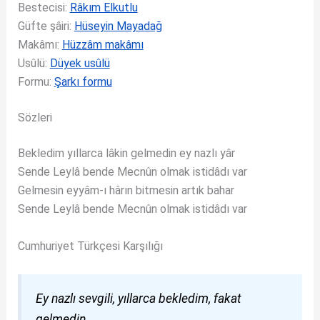
Bestecisi:
Râkım Elkutlu
Güfte şâiri:
Hüseyin Mayadağ
Makâmı:
Hüzzâm makâmı
Usûlü:
Düyek usûlü
Formu:
Şarkı formu
Sözleri
Bekledim yıllarca lâkin gelmedin ey nazlı yâr
Sende Leylâ bende Mecnûn olmak istidâdı var
Gelmesin eyyâm-ı hârın bitmesin artık bahar
Sende Leylâ bende Mecnûn olmak istidâdı var
Cumhuriyet Türkçesi Karşılığı
Ey nazlı sevgili, yıllarca bekledim, fakat
gelmedin.