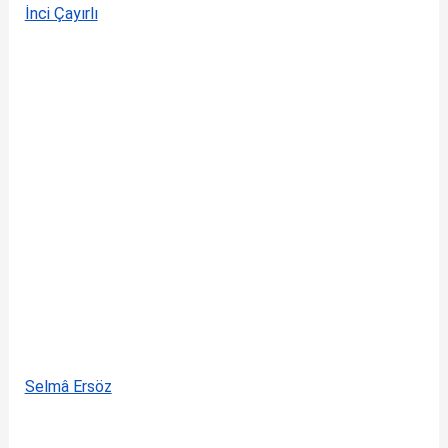
İnci Çayırlı
Selmâ Ersöz