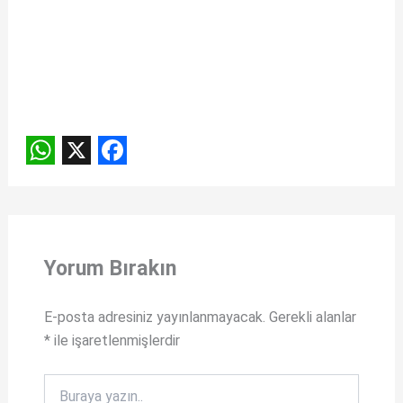
W
X
F
h
a
a
c
t
e
Yorum Bırakın
s
b
A
o
E-posta adresiniz yayınlanmayacak.
Gerekli alanlar
*
ile işaretlenmişlerdir
p
o
p
k
Buraya
yazın..