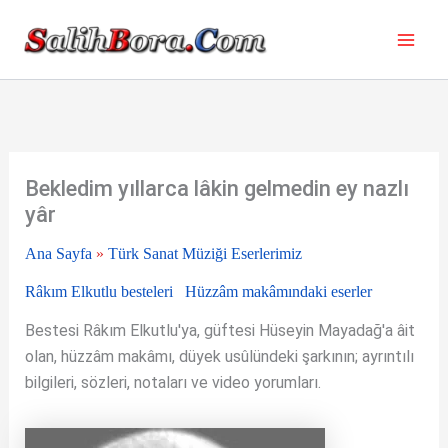
İçeriğe
atla
Bekledim yıllarca lâkin gelmedin ey nazlı
yâr
Ana Sayfa
»
Türk Sanat Müziği Eserlerimiz
Râkım Elkutlu besteleri
Hüzzâm makâmındaki eserler
Bestesi Râkım Elkutlu'ya, güftesi Hüseyin Mayadağ'a âit
olan, hüzzâm makâmı, düyek usûlündeki şarkının; ayrıntılı
bilgileri, sözleri, notaları ve video yorumları.