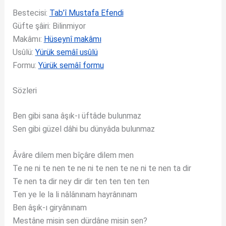
Bestecisi:
Tab’î Mustafa Efendi
Güfte şâiri: Bilinmiyor
Makâmı:
Hüseynî makâmı
Usûlü:
Yürük semâî usûlü
Formu:
Yürük semâî formu
Sözleri
Ben gibi sana âşık-ı üftâde bulunmaz
Sen gibi güzel dâhi bu dünyâda bulunmaz
Âvâre dilem men bîçâre dilem men
Te ne ni te nen te ne ni te nen te ne ni te nen ta dir
Te nen ta dir ney dir dir ten ten ten ten
Ten ye le la li nâlânınam hayrânınam
Ben âşık-ı giryânınam
Mestâne misin sen dürdâne misin sen?