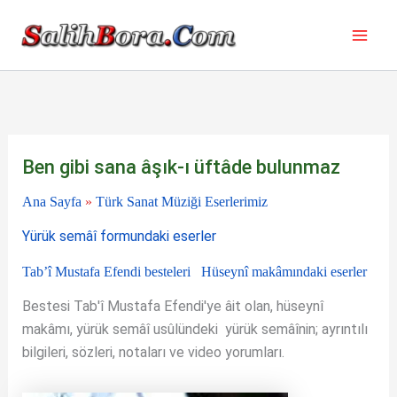
İçeriğe
atla
Ben gibi sana âşık-ı üftâde bulunmaz
Ana Sayfa
»
Türk Sanat Müziği Eserlerimiz
Yürük semâî formundaki eserler
Tab’î Mustafa Efendi besteleri
Hüseynî makâmındaki eserler
Bestesi Tab'î Mustafa Efendi'ye âit olan, hüseynî
makâmı, yürük semâî usûlündeki yürük semâînin; ayrıntılı
bilgileri, sözleri, notaları ve video yorumları.