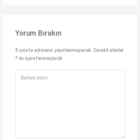
h
a
at
ce
s
b
A
o
Yorum Bırakın
p
o
p
k
E-posta adresiniz yayınlanmayacak.
Gerekli alanlar
*
ile işaretlenmişlerdir
Buraya
yazın..