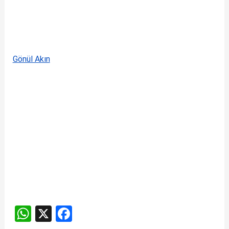
Gönül Akın
W
X
F