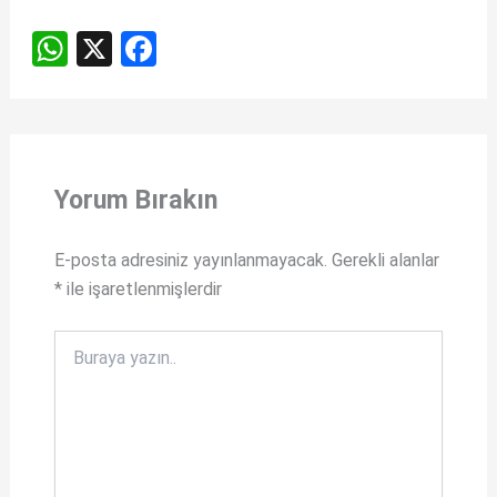
W
X
F
h
a
at
ce
s
b
A
o
Yorum Bırakın
p
o
p
k
E-posta adresiniz yayınlanmayacak.
Gerekli alanlar
*
ile işaretlenmişlerdir
Buraya
yazın..