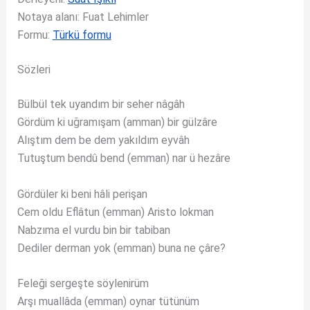
Notaya alanı: Fuat Lehimler
Formu:
Türkü formu
Sözleri
Bülbül tek uyandım bir seher nâgâh
Gördüm ki uğramışam (amman) bir gülzâre
Alıştım dem be dem yakıldım eyvâh
Tutuştum bendû bend (emman) nar ü hezâre
Gördüler ki beni hâli perişan
Cem oldu Eflâtun (emman) Aristo lokman
Nabzıma el vurdu bin bir tabiban
Dediler derman yok (emman) buna ne çâre?
Feleği sergeşte söylenirüm
Arşı muallâda (emman) oynar tütünüm