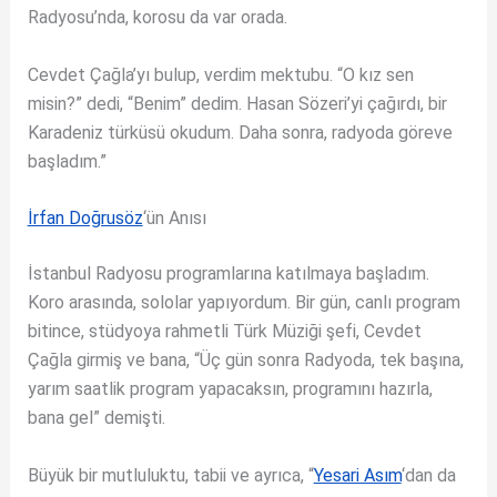
Radyosu’nda, korosu da var orada.
Cevdet Çağla’yı bulup, verdim mektubu. “O kız sen
misin?” dedi, “Benim” dedim. Hasan Sözeri’yi çağırdı, bir
Karadeniz türküsü okudum. Daha sonra, radyoda göreve
başladım.”
İrfan Doğrusöz
‘ün Anısı
İstanbul Radyosu programlarına katılmaya başladım.
Koro arasında, sololar yapıyordum. Bir gün, canlı program
bitince, stüdyoya rahmetli Türk Müziği şefi, Cevdet
Çağla girmiş ve bana, “Üç gün sonra Radyoda, tek başına,
yarım saatlik program yapacaksın, programını hazırla,
bana gel” demişti.
Büyük bir mutluluktu, tabii ve ayrıca, “
Yesari Asım
‘dan da