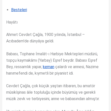
Besteleri
Hayâtı
Ahmet Cevdet Çağla, 1900 yılında, İstanbul –
Acıbadem’de dünyâya geldi.
Babası, Tophane İmalât-ı Harbiye Mektepleri müdürü,
topçu kaymakâmı (Yarbay) Eşref beydir. Babası Eşref
Bey, ressamlık yapar,
keman
çalardı ve annesi, Nazime
hanımefendi de, kıymetli bir piyanist idi.
Cevdet Çağla, çok küçük yaştan itibaren, bu amatör
mûsikîşinas âile topluluğu içinde büyümüş ve gerekli
müzik zevk ve terbiyesini, anne ve babasından almıştır.