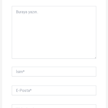
p
k
Buraya
yazın..
İsim*
E-
Posta*
Web