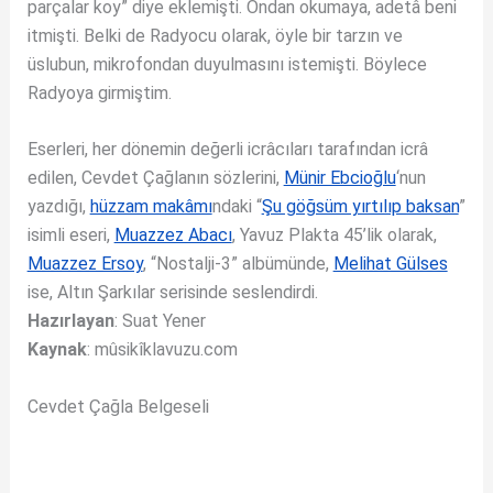
parçalar koy” diye eklemişti. Ondan okumaya, adetâ beni
itmişti. Belki de Radyocu olarak, öyle bir tarzın ve
üslubun, mikrofondan duyulmasını istemişti. Böylece
Radyoya girmiştim.
Eserleri, her dönemin değerli icrâcıları tarafından icrâ
edilen, Cevdet Çağlanın sözlerini,
Münir Ebcioğlu
‘nun
yazdığı,
hüzzam makâmı
ndaki “
Şu göğsüm yırtılıp baksan
”
isimli eseri,
Muazzez Abacı
, Yavuz Plakta 45’lik olarak,
Muazzez Ersoy
, “Nostalji-3” albümünde,
Melihat Gülses
ise, Altın Şarkılar serisinde seslendirdi.
Hazırlayan
: Suat Yener
Kaynak
: mûsikîklavuzu.com
Cevdet Çağla Belgeseli