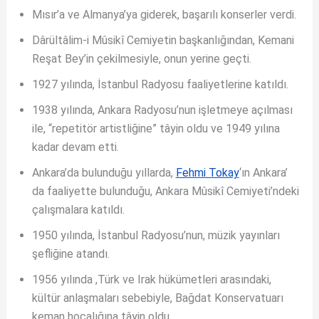
Mısır’a ve Almanya’ya giderek, başarılı konserler verdi.
Dârültâlim-i Mûsikî Cemiyetin başkanlığından, Kemani
Reşat Bey’in çekilmesiyle, onun yerine geçti.
1927 yılında, İstanbul Radyosu faaliyetlerine katıldı.
1938 yılında, Ankara Radyosu’nun işletmeye açılması
ile, “repetitör artistliğine” tâyin oldu ve 1949 yılına
kadar devam etti.
Ankara’da bulunduğu yıllarda,
Fehmi Tokay
‘ın Ankara’
da faaliyette bulunduğu, Ankara Mûsikî Cemiyeti’ndeki
çalışmalara katıldı.
1950 yılında, İstanbul Radyosu’nun, müzik yayınları
şefliğine atandı.
1956 yılında ,Türk ve Irak hükümetleri arasındaki,
kültür anlaşmaları sebebiyle, Bağdat Konservatuarı
keman hocalığına tâyin oldu.