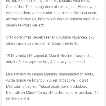
İlk müzik dersini, komşuları olan, Musullu Âma Hâfız
Osman’dan, Türk müziği dersi alarak başladı. Henüz yedi
yaşlarında iken, zamanın alafranga keman üstatlarından,
Antonyadis’den de, batı müziği dersleri almaya başladı ve
keman tekniğini ilerletti.
Orta öğrenimini, Bebek Frerler Okulunda yaparken, okul
orkestrasına girerek, keman bilgisini ilerletti.
1916 yılında (16 yaşında), Maarif Nezâreti tarafından,
müzik eğitimi yapması için, Almanya’ya gönderildi.
Lise tahsilini ve keman eğitimini tamamladıktan sonra,
yurda döndü ve İstanbul Yüksek İktisat ve Ticaret
Mektebi’ne başladı. Yüksel okula devam ederken,
Dârültâlim-i Mûsikî Cemiyeti’ne dâhil oldu ve aralıksız, 15
yıl devam etti.