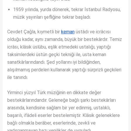
1959 yılında, yurda dönerek, tekrar İstanbul Radyosu,
müzik yayınları şefliğine tekrar başladı.
Cevdet Çağla, kıymetli bir
keman
üstâdı ve icrâcısı
olduğu kadar, aynı zamanda, büyük bir bestekârdır. Temiz
icrâsı, klâsik üslûbu, eşlik etmedeki ustalığı, yaptığı
taksimlerdeki üstün geçki tekniği ile, usta keman
sanatkârlarındandı. Şed yollarını iyi bildiğinden,
alışılmamış perdeleri kullanarak yaptığı sürprizli geçkileri
ile tanındı.
Yirminci yüzyıl Türk müziğinin en dikkate değer
bestekârlarındandır. Geleneğe bağlı şarkı bestekârları
arasında, kendisine sağlam bir yer edinmiş, ustalıklı,
başarılı, ifâdeli eserler bestelemiştir. Klâsik geleneklere
bağlı olmakla berâber, eserlerinde, zevkli ve
yadırganmayan bazı yenilikler de uyguladı.