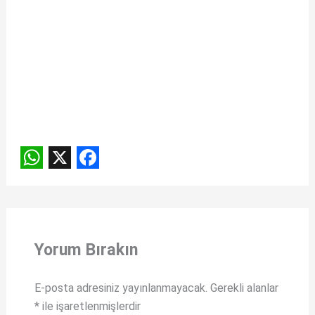
W
X
F
h
a
a
c
t
e
Yorum Bırakın
s
b
A
o
E-posta adresiniz yayınlanmayacak.
Gerekli alanlar
*
ile işaretlenmişlerdir
p
o