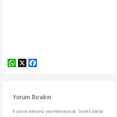
W
X
F
h
a
a
c
t
e
Yorum Bırakın
s
b
A
o
E-posta adresiniz yayınlanmayacak.
Gerekli alanlar