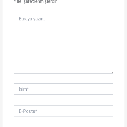
*
ile işaretlenmişlerdir
p
o
p
k
Buraya
yazın..
İsim*
E-
Posta*