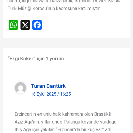
sanatçılığı sınavlarını kazanarak, İstanbul Devlet Klâsik
Türk Müziği Korosu’nun kadrosuna katılmıştır.
W
X
F
h
a
at
ce
s
b
“Ezgi Köker” için 1 yorum
A
o
p
o
p
k
Turan Cantürk
16 Eylül 2025 / 16:25
Erzincan’ın en ünlü halk kahramanı olan Brastikli
Aziz Ağa’nın. yıllar önce Palanga köyünde vurduğu
İbiş Ağa için yakılan “Erzincan’da bir kuş var” adlı